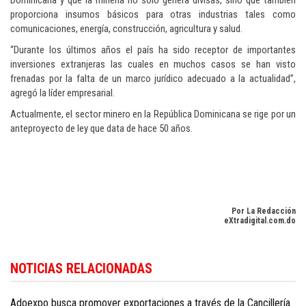
Dominicana y que la minería no sólo genera divisas, sino que también
proporciona insumos básicos para otras industrias tales como
comunicaciones, energía, construcción, agricultura y salud.
“Durante los últimos años el país ha sido receptor de importantes
inversiones extranjeras las cuales en muchos casos se han visto
frenadas por la falta de un marco jurídico adecuado a la actualidad”,
agregó la líder empresarial.
Actualmente, el sector minero en la República Dominicana se rige por un
anteproyecto de ley que data de hace 50 años.
Por La Redacción
eXtradigital.com.do
Siga las últimas noticias económicas del país en
Dominican Republic
NOTICIAS RELACIONADAS
business news in English
.
Adoexpo busca promover exportaciones a través de la Cancillería