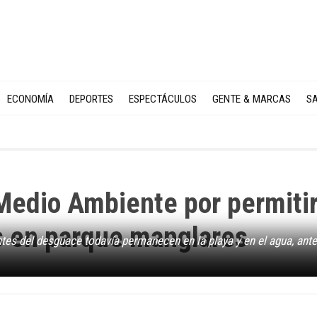
ECONOMÍA
DEPORTES
ESPECTÁCULOS
GENTE & MARCAS
SA
Medio Ambiente por permiti
s en parque manglares
s del desguace todavía permanecen en la playa y en el agua, ante