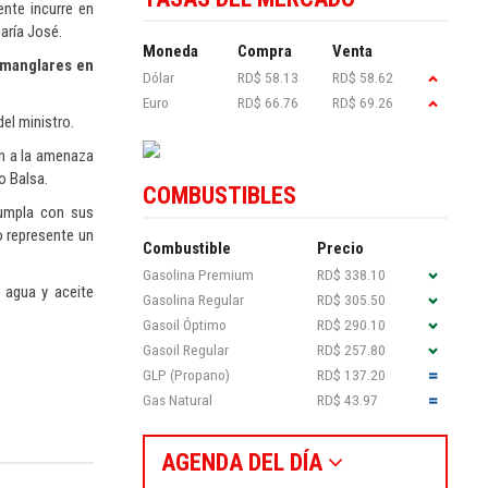
nte incurre en
aría José.
Moneda
Compra
Venta
e manglares en
Dólar
RD$ 58.13
RD$ 58.62
Euro
RD$ 66.76
RD$ 69.26
el ministro.
in a la amenaza
o Balsa.
COMBUSTIBLES
cumpla con sus
o represente un
Combustible
Precio
Gasolina Premium
RD$ 338.10
 agua y aceite
Gasolina Regular
RD$ 305.50
Gasoil Óptimo
RD$ 290.10
Gasoil Regular
RD$ 257.80
GLP (Propano)
RD$ 137.20
Gas Natural
RD$ 43.97
AGENDA DEL DÍA