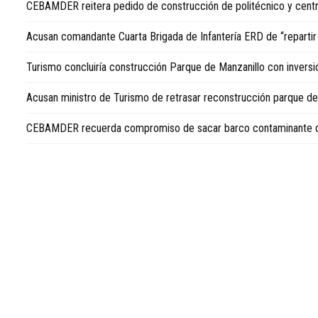
CEBAMDER reitera pedido de construcción de politécnico y cent
sobre
la
Acusan comandante Cuarta Brigada de Infantería ERD de “repartir
República
Dominicana,
Turismo concluiría construcción Parque de Manzanillo con invers
visite
Dominican
Acusan ministro de Turismo de retrasar reconstrucción parque de
Republic
news
CEBAMDER recuerda compromiso de sacar barco contaminante de
in
English
.