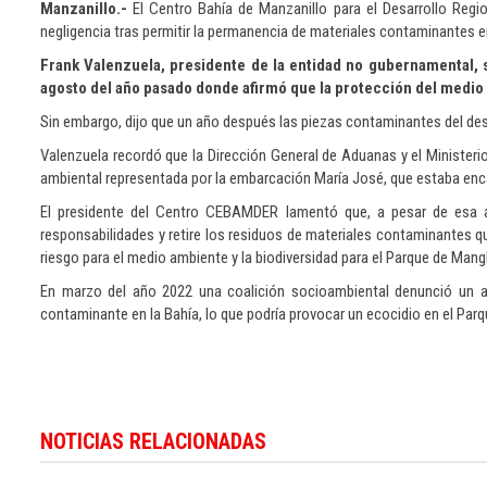
Manzanillo.-
El Centro Bahía de Manzanillo para el Desarrollo Reg
negligencia tras permitir la permanencia de materiales contaminantes 
Frank Valenzuela, presidente de la entidad no gubernamental, s
agosto del año pasado donde afirmó que la protección del medio 
Sin embargo, dijo que un año después las piezas contaminantes del desg
Valenzuela recordó que la Dirección General de Aduanas y el Minister
ambiental representada por la embarcación María José, que estaba enca
El presidente del Centro CEBAMDER lamentó que, a pesar de esa 
responsabilidades y retire los residuos de materiales contaminantes qu
riesgo para el medio ambiente y la biodiversidad para el Parque de Mang
En marzo del año 2022 una coalición socioambiental denunció un a
contaminante en la Bahía, lo que podría provocar un ecocidio en el Par
Para
conocer
NOTICIAS RELACIONADAS
más
noticias