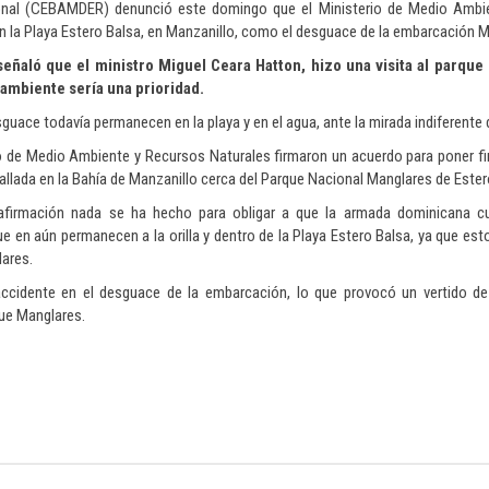
ional (CEBAMDER) denunció este domingo que el Ministerio de Medio Ambie
en la Playa Estero Balsa, en Manzanillo, como el desguace de la embarcación M
eñaló que el ministro Miguel Ceara Hatton, hizo una visita al parqu
ambiente sería una prioridad.
uace todavía permanecen en la playa y en el agua, ante la mirada indiferente d
io de Medio Ambiente y Recursos Naturales firmaron un acuerdo para poner f
llada en la Bahía de Manzanillo cerca del Parque Nacional Manglares de Ester
afirmación nada se ha hecho para obligar a que la armada dominicana 
e en aún permanecen a la orilla y dentro de la Playa Estero Balsa, ya que est
lares.
ccidente en el desguace de la embarcación, lo que provocó un vertido de
que Manglares.