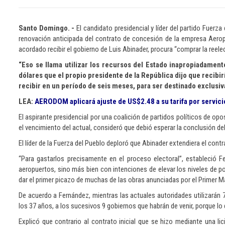
Santo Domingo. -
El candidato presidencial y líder del partido Fuerz
renovación anticipada del contrato de concesión de la empresa Aero
acordado recibir el gobierno de Luis Abinader, procura “comprar la reele
“Eso se llama utilizar los recursos del Estado inapropiadament
dólares que el propio presidente de la República dijo que recibir
recibir en un período de seis meses, para ser destinado exclusi
LEA:
AERODOM aplicará ajuste de US$2.48 a su tarifa por servic
El aspirante presidencial por una coalición de partidos políticos de o
el vencimiento del actual, consideró que debió esperar la conclusión de
El líder de la Fuerza del Pueblo deploró que Abinader extendiera el con
“Para gastarlos precisamente en el proceso electoral”, estableció 
aeropuertos, sino más bien con intenciones de elevar los niveles de po
dar el primer picazo de muchas de las obras anunciadas por el Primer M
De acuerdo a Fernández, mientras las actuales autoridades utilizarán
los 37 años, a los sucesivos 9 gobiernos que habrán de venir, porque lo q
Explicó que contrario al contrato inicial que se hizo mediante una lic