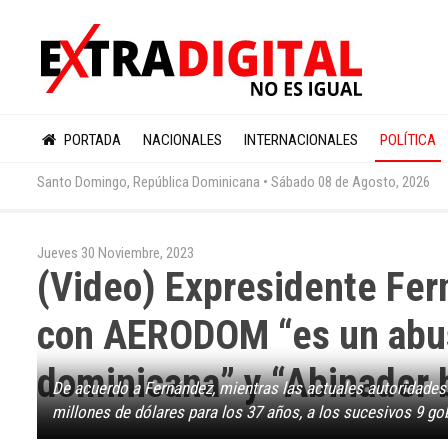
PORTADA
NACIONALES
INTERNACIONALES
POLÍTICA
Santo Domingo, República Dominicana •
Sábado 08 de Agosto, 2026
Jueves 30 Noviembre, 2023
(Video) Expresidente Fer
con AERODOM “es un abus
dominicana” y “Abinader 
De acuerdo a Fernández, mientras las actuales autoridades
millones de dólares para los 37 años, a los sucesivos 9 gob