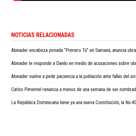
Más
información
NOTICIAS RELACIONADAS
sobre
la
Abinader encabeza jornada “Primero Tú” en Samaná, anuncia obras 
política
dominicana
Abinader le responde a Danilo en medio de acusaciones sobre ob
está
disponible
Abinader vuelve a pedir paciencia a la población ante fallas del s
en
Dominican
Carlos Pimentel renuncia a menos de una semana de ser nombrad
Republic
politics
La República Dominicana tiene ya una nueva Constitución, la No.40 e
news
in
English
.