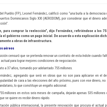
a del Pueblo (FP), Leonel Fernández, calificó como “una burla a la democracia 
puertos Dominicanos Siglo XXI (AERODOM), por considerar que el dinero ade
cción”.
e, para comprar la reelección”, dijo Fernández, refiriéndose a los 7
ía el gobierno como un pago inicial. De acuerdo a esta explicación dich
vamente a obras de infraestructura.
ios aéreos
posición censuró que se pretenda renovar un contrato de esta índole cuando fal
l actual para lograr mejores condiciones de negociación.
trato a 37 años, tomando por adelantado 755 millones.
Fernández, agregando que será en obras que no son para aplicarse en el de
pularidad de cara a las elecciones del año próximo, pues con ese dinero, no 
andatario, lo que constituye un engaño adicional.
 755 millones en estos seis meses de campaña, dejarán apenas 535 millones 
ue se quiere es recibir dinero rápido.
itación pública internacional, la presente renovación que procura el actual p