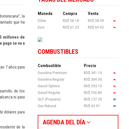
Moneda
Compra
Venta
dominicana”, la
Dólar
RD$ 58.18
RD$ 58.39
lantado que ha
Euro
RD$ 67.23
RD$ 69.42
55 millones de
o pago se va a
COMBUSTIBLES
Combustible
Precio
tan 7 años para
Gasolina Premium
RD$ 341.10
Gasolina Regular
RD$ 304.50
Gasoil Óptimo
RD$ 293.10
sarrollo de los
Gasoil Regular
RD$ 256.80
alcanza ni para
GLP (Propano)
RD$ 137.20
Gas Natural
RD$ 43.97
de dólares para
AGENDA DEL DÍA
residente de la