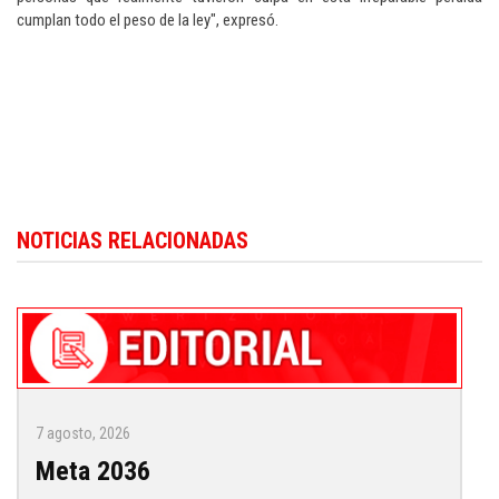
cumplan todo el peso de la ley", expresó.
Para conocer más noticias sobre la República Dominicana, visite
Dominica
NOTICIAS RELACIONADAS
Republic news in English
.
7 agosto, 2026
Meta 2036