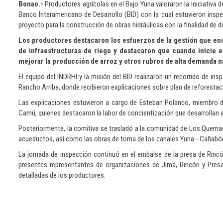
Bonao.-
Productores agrícolas en el Bajo Yuna valoraron la iniciativa d
Banco Interamericano de Desarrollo (BID) con la cual estuvieron insp
proyecto para la construcción de obras hidráulicas con la finalidad de d
Los productores destacaron los esfuerzos de la gestión que e
de infraestructuras de riego y destacaron que cuando inicie e
mejorar la producción de arroz y otros rubros de alta demanda nac
El equipo del INDRHI y la misión del BID realizaron un recorrido de ins
Rancho Arriba, donde recibieron explicaciones sobre plan de reforestació
Las explicaciones estuvieron a cargo de Esteban Polanco, miembro d
Camú, quienes destacaron la labor de concientización que desarrollan 
Posteriormente, la comitiva se trasladó a la comunidad de Los Quemad
acueductos, así como las obras de toma de los canales Yuna - Cañabó
La jornada de inspección continuó en el embalse de la presa de Rincó
presentes representantes de organizaciones de Jima, Rincón y Presa
detalladas de los productores.