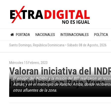
PORTADA
NACIONALES
INTERNACIONALES
POLÍTICA
Santo Domingo, República Dominicana •
Sábado 08 de Agosto, 2026
Miércoles 15 Febrero, 2023
Valoran iniciativa del IND
El equipo del INDRHI y la misión del BID realizaron un reco
hidráulicas en Bajo Yuna
Adrián, y en el municipio de Rancho Arriba, donde recibiero
otros afluentes de la zona.