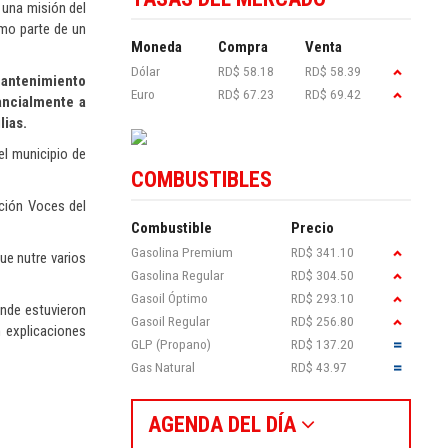
e una misión del
omo parte de un
Moneda
Compra
Venta
Dólar
RD$ 58.18
RD$ 58.39
mantenimiento
Euro
RD$ 67.23
RD$ 69.42
ancialmente a
lias.
el municipio de
COMBUSTIBLES
ción Voces del
Combustible
Precio
Gasolina Premium
RD$ 341.10
ue nutre varios
Gasolina Regular
RD$ 304.50
Gasoil Óptimo
RD$ 293.10
onde estuvieron
Gasoil Regular
RD$ 256.80
n explicaciones
GLP (Propano)
RD$ 137.20
Gas Natural
RD$ 43.97
AGENDA DEL DÍA