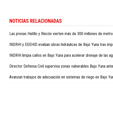
Siga
las
NOTICIAS RELACIONADAS
últimas
noticias
Las presas Hatillo y Rincón vierten más de 300 millones de metro
económicas
del
INDRHI y EGEHID evalúan obras hidráulicas de Bajo Yuna tras imp
país
en
INDRHI limpia caños en Bajo Yuna para acelerar drenaje de las a
Dominican
Republic
Director Defensa Civil supervisa zonas vulnerables Bajo Yuna ante
business
news
Avanzan trabajos de adecuación en sistemas de riego en Bajo Yu
in
English
.