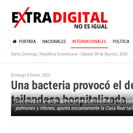
PORTADA
NACIONALES
INTERNACIONALES
POLÍTICA
Santo Domingo, República Dominicana •
Sábado 08 de Agosto, 2026
Domingo 8 Enero, 2023
Una bacteria provocó el d
tailandesa hospitalizada
Los médicos le están administrando antibióticos y ella co
pulmones y riñones, apunta escuetamente la Casa Real tai