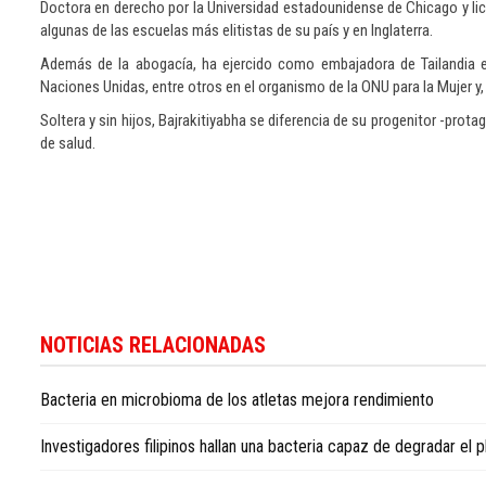
Doctora en derecho por la Universidad estadounidense de Chicago y lice
algunas de las escuelas más elitistas de su país y en Inglaterra.
Además de la abogacía, ha ejercido como embajadora de Tailandia e
Naciones Unidas, entre otros en el organismo de la ONU para la Mujer y,
Soltera y sin hijos, Bajrakitiyabha se diferencia de su progenitor -pro
de salud.
Si
desea
NOTICIAS RELACIONADAS
seguir
la
Bacteria en microbioma de los atletas mejora rendimiento
actualidad
internacional
Investigadores filipinos hallan una bacteria capaz de degradar el p
con
enfoque