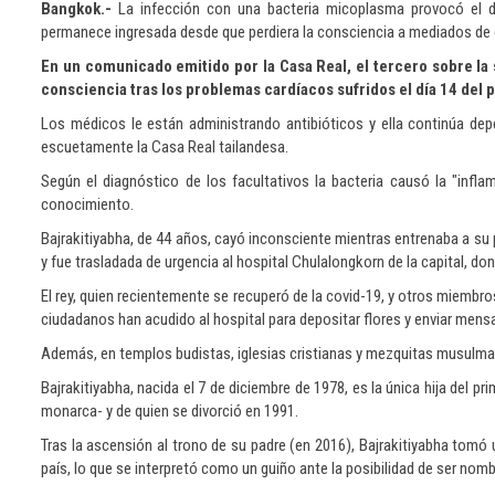
Bangkok.-
La infección con una bacteria micoplasma provocó el desf
permanece ingresada desde que perdiera la consciencia a mediados de 
En un comunicado emitido por la Casa Real, el tercero sobre la s
consciencia tras los problemas cardíacos sufridos el día 14 del
Los médicos le están administrando antibióticos y ella continúa de
escuetamente la Casa Real tailandesa.
Según el diagnóstico de los facultativos la bacteria causó la "inflam
conocimiento.
Bajrakitiyabha, de 44 años, cayó inconsciente mientras entrenaba a s
y fue trasladada de urgencia al hospital Chulalongkorn de la capital, d
El rey, quien recientemente se recuperó de la covid-19, y otros miembro
ciudadanos han acudido al hospital para depositar flores y enviar mens
Además, en templos budistas, iglesias cristianas y mezquitas musulmana
Bajrakitiyabha, nacida el 7 de diciembre de 1978, es la única hija del 
monarca- y de quien se divorció en 1991.
Tras la ascensión al trono de su padre (en 2016), Bajrakitiyabha tomó
país, lo que se interpretó como un guiño ante la posibilidad de ser nom