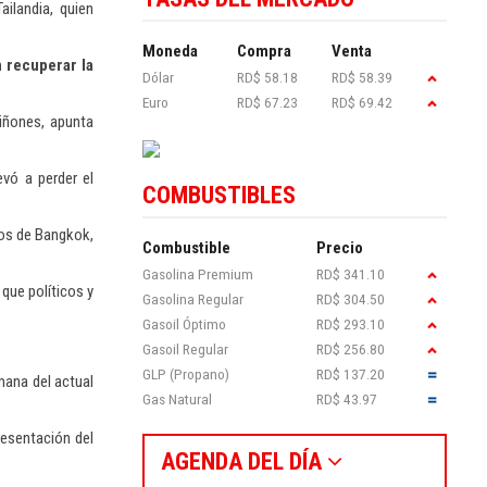
ailandia, quien
Moneda
Compra
Venta
n recuperar la
Dólar
RD$ 58.18
RD$ 58.39
Euro
RD$ 67.23
RD$ 69.42
iñones, apunta
evó a perder el
COMBUSTIBLES
ros de Bangkok,
Combustible
Precio
Gasolina Premium
RD$ 341.10
 que políticos y
Gasolina Regular
RD$ 304.50
Gasoil Óptimo
RD$ 293.10
Gasoil Regular
RD$ 256.80
GLP (Propano)
RD$ 137.20
mana del actual
Gas Natural
RD$ 43.97
resentación del
AGENDA DEL DÍA