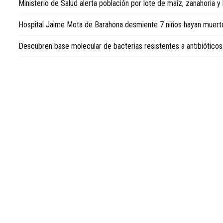
Ministerio de Salud alerta población por lote de maíz, zanahoria y
en
la
Hospital Jaime Mota de Barahona desmiente 7 niños hayan muerto
República
Dominicana,
Descubren base molecular de bacterias resistentes a antibióticos
consulte
Dominican
Republic
news
in
English
.