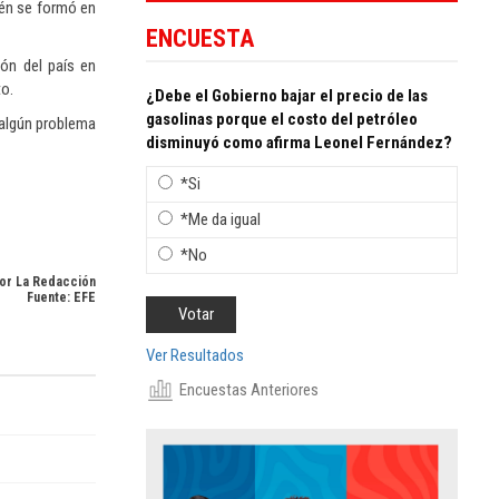
ién se formó en
ENCUESTA
ón del país en
to.
¿Debe el Gobierno bajar el precio de las
gasolinas porque el costo del petróleo
a algún problema
disminuyó como afirma Leonel Fernández?
*Si
*Me da igual
*No
or La Redacción
Fuente: EFE
Ver Resultados
Encuestas Anteriores