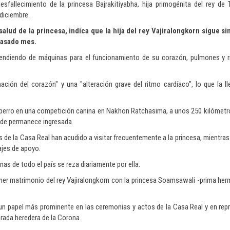
allecimiento de la princesa Bajrakitiyabha, hija primogénita del rey de T
diciembre.
alud de la princesa, indica que la hija del rey Vajiralongkorn sigue si
 pasado mes.
pendiendo de máquinas para el funcionamiento de su corazón, pulmones y r
ación del corazón" y una "alteración grave del ritmo cardíaco", lo que la ll
u perro en una competición canina en Nakhon Ratchasima, a unos 250 kilómet
onde permanece ingresada.
s de la Casa Real han acudido a visitar frecuentemente a la princesa, mientras
ajes de apoyo.
s de todo el país se reza diariamente por ella.
primer matrimonio del rey Vajiralongkorn con la princesa Soamsawali -prima her
 un papel más prominente en las ceremonias y actos de la Casa Real y en rep
brada heredera de la Corona.