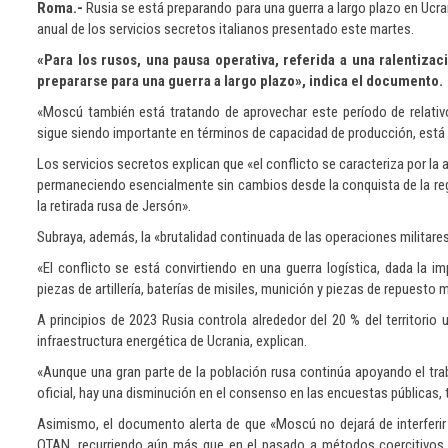
Roma.-
Rusia se está preparando para una guerra a largo plazo en Ucra
anual de los servicios secretos italianos presentado este martes.
«Para los rusos, una pausa operativa, referida a una ralentizac
prepararse para una guerra a largo plazo», indica el documento.
«Moscú también está tratando de aprovechar este período de relativo e
sigue siendo importante en términos de capacidad de producción, está
Los servicios secretos explican que «el conflicto se caracteriza por la a
permaneciendo esencialmente sin cambios desde la conquista de la región
la retirada rusa de Jersón».
Subraya, además, la «brutalidad continuada de las operaciones militares 
«El conflicto se está convirtiendo en una guerra logística, dada la i
piezas de artillería, baterías de misiles, munición y piezas de repuesto m
A principios de 2023 Rusia controla alrededor del 20 % del territori
infraestructura energética de Ucrania, explican.
«Aunque una gran parte de la población rusa continúa apoyando el traba
oficial, hay una disminución en el consenso en las encuestas públicas,
Asimismo, el documento alerta de que «Moscú no dejará de interferir 
OTAN, recurriendo aún más que en el pasado a métodos coercitivos 