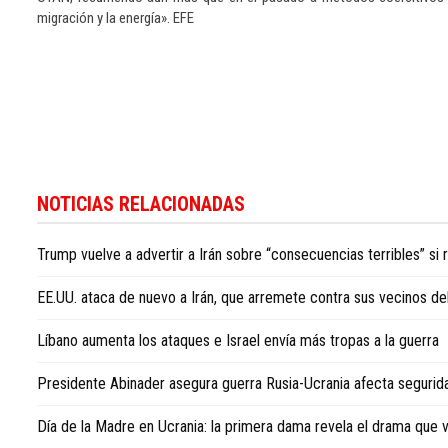
migración y la energía». EFE
Si
desea
NOTICIAS RELACIONADAS
seguir
la
Trump vuelve a advertir a Irán sobre “consecuencias terribles” si
actualidad
internacional
EE.UU. ataca de nuevo a Irán, que arremete contra sus vecinos de
con
enfoque
Líbano aumenta los ataques e Israel envía más tropas a la guerra
en
la
Presidente Abinader asegura guerra Rusia-Ucrania afecta segurid
República
Dominicana,
Día de la Madre en Ucrania: la primera dama revela el drama que 
consulte