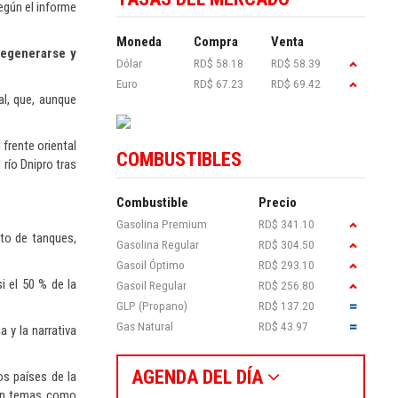
egún el informe
Moneda
Compra
Venta
 regenerarse y
Dólar
RD$ 58.18
RD$ 58.39
Euro
RD$ 67.23
RD$ 69.42
al, que, aunque
 frente oriental
COMBUSTIBLES
 río Dnipro tras
Combustible
Precio
Gasolina Premium
RD$ 341.10
nto de tanques,
Gasolina Regular
RD$ 304.50
Gasoil Óptimo
RD$ 293.10
i el 50 % de la
Gasoil Regular
RD$ 256.80
GLP (Propano)
RD$ 137.20
Gas Natural
RD$ 43.97
 y la narrativa
AGENDA DEL DÍA
os países de la
 en temas como