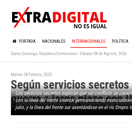
PORTADA
NACIONALES
INTERNACIONALES
POLÍTICA
Santo Domingo, República Dominicana •
Sábado 08 de Agosto, 2026
Martes 28 Febrero, 2023
Según servicios secretos 
Los servicios secretos explican que «el conflicto se caracte
guerra a largo plazo con 
con la línea del frente oriental permaneciendo esencialmen
julio, y la línea del frente sur asentándose en el río Dnipro 