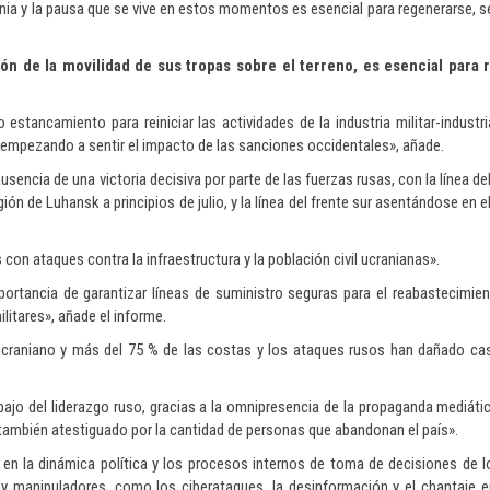
nia y la pausa que se vive en estos momentos es esencial para regenerarse, s
ión de la movilidad de sus tropas sobre el terreno, es esencial para
stancamiento para reiniciar las actividades de la industria militar-industri
 empezando a sentir el impacto de las sanciones occidentales», añade.
usencia de una victoria decisiva por parte de las fuerzas rusas, con la línea del
 de Luhansk a principios de julio, y la línea del frente sur asentándose en el
con ataques contra la infraestructura y la población civil ucranianas».
mportancia de garantizar líneas de suministro seguras para el reabastecimie
ilitares», añade el informe.
o ucraniano y más del 75 % de las costas y los ataques rusos han dañado cas
jo del liderazgo ruso, gracias a la omnipresencia de la propaganda mediática
 también atestiguado por la cantidad de personas que abandonan el país».
en la dinámica política y los procesos internos de toma de decisiones de l
y manipuladores, como los ciberataques, la desinformación y el chantaje