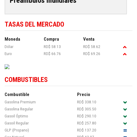
Preámbulos mundiales
TASAS DEL MERCADO
Moneda
Compra
Venta
Dólar
RD$ 58.13
RD$ 58.62
Euro
RD$ 66.76
RD$ 69.26
COMBUSTIBLES
Combustible
Precio
Gasolina Premium
RD$ 338.10
Gasolina Regular
RD$ 305.50
Gasoil Óptimo
RD$ 290.10
Gasoil Regular
RD$ 257.80
GLP (Propano)
RD$ 137.20
Gas Natural
RD$ 43.97