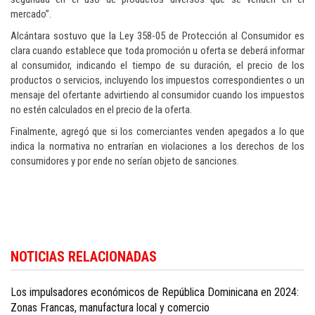
mercado”.
Alcántara sostuvo que la Ley 358-05 de Protección al Consumidor es
clara cuando establece que toda promoción u oferta se deberá informar
al consumidor, indicando el tiempo de su duración, el precio de los
productos o servicios, incluyendo los impuestos correspondientes o un
mensaje del ofertante advirtiendo al consumidor cuando los impuestos
no estén calculados en el precio de la oferta.
Finalmente, agregó que si los comerciantes venden apegados a lo que
indica la normativa no entrarían en violaciones a los derechos de los
consumidores y por ende no serían objeto de sanciones.
Siga las últimas noticias económicas del país en
Dominican Republic
NOTICIAS RELACIONADAS
business news in English
.
Los impulsadores económicos de República Dominicana en 2024:
Zonas Francas, manufactura local y comercio