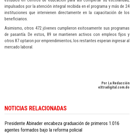
estudios en centros de educación para así completar su escolaridad,
impulsados por la atención integral recibida en el programa y más de 24
instituciones que intervienen directamente en la capacitación de los
beneficiarios.
Asimismo, otros 472 jóvenes cumplieron exitosamente sus programas
de pasantía. De estos, 89 se mantienen activos con empleos fijos y
otros 87 optaron por emprendimientos; los restantes esperan ingresar al
mercado laboral.
Por La Redacción
eXtradigital.com.do
Para conocer más noticias sobre la República Dominicana, visite
Dominica
NOTICIAS RELACIONADAS
Republic news in English
.
Presidente Abinader encabeza graduación de primeros 1.016
agentes formados bajo la reforma policial