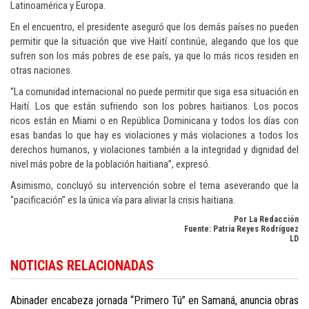
Latinoamérica y Europa.
En el encuentro, el presidente aseguró que los demás países no pueden
permitir que la situación que vive Haití continúe, alegando que los que
sufren son los más pobres de ese país, ya que lo más ricos residen en
otras naciones.
“La comunidad internacional no puede permitir que siga esa situación en
Haití. Los que están sufriendo son los pobres haitianos. Los pocos
ricos están en Miami o en República Dominicana y todos los días con
esas bandas lo que hay es violaciones y más violaciones a todos los
derechos humanos, y violaciones también a la integridad y dignidad del
nivel más pobre de la población haitiana”, expresó.
Asimismo, concluyó su intervención sobre el tema aseverando que la
“pacificación” es la única vía para aliviar la crisis haitiana.
Por La Redacción
Fuente: Patria Reyes Rodríguez
LD
Para conocer más noticias sobre la República Dominicana, visite
Dominica
NOTICIAS RELACIONADAS
Republic news in English
.
Abinader encabeza jornada “Primero Tú” en Samaná, anuncia obras