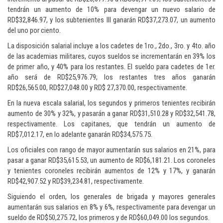
tendrán un aumento de 10% para devengar un nuevo salario de
RD$32,846.97, y los subtenientes III ganarán RD$37,273.07, un aumento
del uno por ciento.
La disposición salarial incluye a los cadetes de 1ro., 2do., 3ro. y 4to. año
de las academias militares, cuyos sueldos se incrementarán en 39% los
de primer año, y 40% para los restantes. El sueldo para cadetes de 1er.
año será de RD$25,976.79; los restantes tres años ganarán
RD$26,565.00, RD$27,048.00 y RD$ 27,370.00, respectivamente.
En la nueva escala salarial, los segundos y primeros tenientes recibirán
aumento de 30% y 32%, y pasarán a ganar RD$31,510.28 y RD$32,541.78,
respectivamente. Los capitanes, que tendrán un aumento de
RD$7,012.17, en lo adelante ganarán RD$34,575.75.
Los oficiales con rango de mayor aumentarán sus salarios en 21%, para
pasar a ganar RD$35,615.53, un aumento de RD$6,181.21. Los coroneles
y tenientes coroneles recibirán aumentos de 12% y 17%, y ganarán
RD$42,907.52 y RD$39,234.81, respectivamente.
Siguiendo el orden, los generales de brigada y mayores generales
aumentarán sus salarios en 8% y 6%, respectivamente para devengar un
sueldo de RD$50,275.72, los primeros y de RD$60,049.00 los segundos.