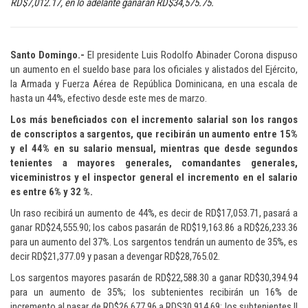
RD$7,012.17, en lo adelante ganarán RD$34,575.75.
Santo Domingo.-
El presidente Luis Rodolfo Abinader Corona dispuso
un aumento en el sueldo base para los oficiales y alistados del Ejército,
la Armada y Fuerza Aérea de República Dominicana, en una escala de
hasta un 44%, efectivo desde este mes de marzo.
Los más beneficiados con el incremento salarial son los rangos
de conscriptos a sargentos, que recibirán un aumento entre 15%
y el 44% en su salario mensual, mientras que desde segundos
tenientes a mayores generales, comandantes generales,
viceministros y el inspector general el incremento en el salario
es entre 6% у 32 %.
Un raso recibirá un aumento de 44%, es decir de RD$17,053.71, pasará a
ganar RD$24,555.90; los cabos pasarán de RD$19,163.86 a RD$26,233.36
para un aumento del 37%. Los sargentos tendrán un aumento de 35%, es
decir RD$21,377.09 y pasan a devengar RD$28,765.02.
Los sargentos mayores pasarán de RD$22,588.30 a ganar RD$30,394.94
para un aumento de 35%; los subtenientes recibirán un 16% de
incremento al pasar de RD$26,677.96 a RDS30,914.69; los subtenientes II