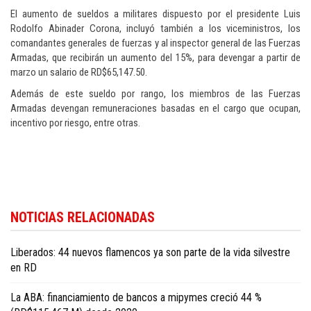
El aumento de sueldos a militares dispuesto por el presidente Luis
Rodolfo Abinader Corona, incluyó también a los viceministros, los
comandantes generales de fuerzas y al inspector general de las Fuerzas
Armadas, que recibirán un aumento del 15%, para devengar a partir de
marzo un salario de RD$65,147.50.
Además de este sueldo por rango, los miembros de las Fuerzas
Armadas devengan remuneraciones basadas en el cargo que ocupan,
incentivo por riesgo, entre otras.
Para conocer más noticias sobre la República Dominicana, visite
Dominica
NOTICIAS RELACIONADAS
Republic news in English
.
Liberados: 44 nuevos flamencos ya son parte de la vida silvestre
en RD
La ABA: financiamiento de bancos a mipymes creció 44 %