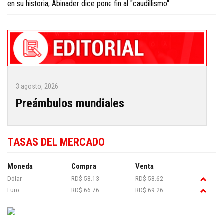
en su historia; Abinader dice pone fin al "caudillismo"
3 agosto, 2026
Preámbulos mundiales
TASAS DEL MERCADO
Moneda
Compra
Venta
Dólar
RD$ 58.13
RD$ 58.62
Euro
RD$ 66.76
RD$ 69.26