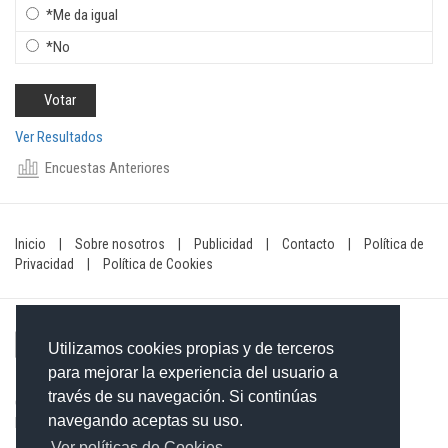
*Me da igual
*No
Ver Resultados
Encuestas Anteriores
Inicio
|
Sobre nosotros
|
Publicidad
|
Contacto
|
Política de
Privacidad
|
Política de Cookies
Utilizamos cookies propias y de terceros
para mejorar la experiencia del usuario a
través de su navegación. Si continúas
Contacto: 849-754-4472
navegando aceptas su uso.
Email:
redaccionxtra@gmail.com
/
redaccionextra@gmail.com
Ver políticas de Cookies