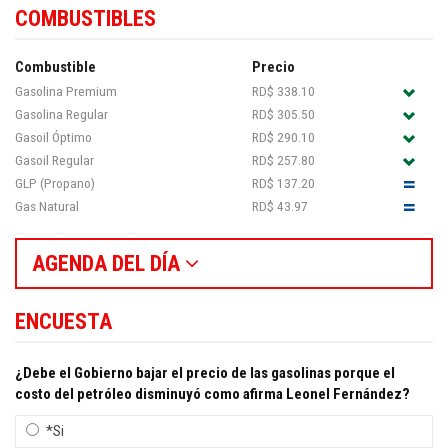
COMBUSTIBLES
Combustible
Precio
Gasolina Premium
RD$ 338.10
Gasolina Regular
RD$ 305.50
Gasoil Óptimo
RD$ 290.10
Gasoil Regular
RD$ 257.80
GLP (Propano)
RD$ 137.20
Gas Natural
RD$ 43.97
AGENDA DEL DÍA
ENCUESTA
¿Debe el Gobierno bajar el precio de las gasolinas porque el
costo del petróleo disminuyó como afirma Leonel Fernández?
*Si