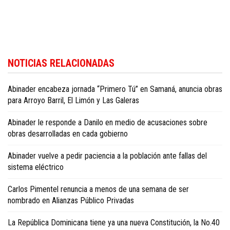
Para conocer más noticias sobre la República Dominicana, visite
Dominica
NOTICIAS RELACIONADAS
Republic news in English
.
Abinader encabeza jornada “Primero Tú” en Samaná, anuncia obras
para Arroyo Barril, El Limón y Las Galeras
Abinader le responde a Danilo en medio de acusaciones sobre
obras desarrolladas en cada gobierno
Abinader vuelve a pedir paciencia a la población ante fallas del
sistema eléctrico
Carlos Pimentel renuncia a menos de una semana de ser
nombrado en Alianzas Público Privadas
La República Dominicana tiene ya una nueva Constitución, la No.40