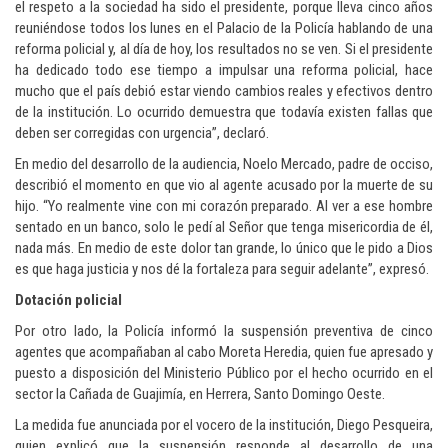
el respeto a la sociedad ha sido el presidente, porque lleva cinco años
reuniéndose todos los lunes en el Palacio de la Policía hablando de una
reforma policial y, al día de hoy, los resultados no se ven. Si el presidente
ha dedicado todo ese tiempo a impulsar una reforma policial, hace
mucho que el país debió estar viendo cambios reales y efectivos dentro
de la institución. Lo ocurrido demuestra que todavía existen fallas que
deben ser corregidas con urgencia”, declaró.
En medio del desarrollo de la audiencia, Noelo Mercado, padre de occiso,
describió el momento en que vio al agente acusado por la muerte de su
hijo. “Yo realmente vine con mi corazón preparado. Al ver a ese hombre
sentado en un banco, solo le pedí al Señor que tenga misericordia de él,
nada más. En medio de este dolor tan grande, lo único que le pido a Dios
es que haga justicia y nos dé la fortaleza para seguir adelante”, expresó.
Dotación policial
Por otro lado, la Policía informó la suspensión preventiva de cinco
agentes que acompañaban al cabo Moreta Heredia, quien fue apresado y
puesto a disposición del Ministerio Público por el hecho ocurrido en el
sector la Cañada de Guajimía, en Herrera, Santo Domingo Oeste.
La medida fue anunciada por el vocero de la institución, Diego Pesqueira,
quien explicó que la suspensión responde al desarrollo de una