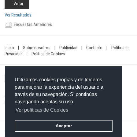
Ver Resultados
Encuestas Anteriores
Inicio
|
Sobre nosotros
|
Publicidad
|
Contacto
|
Política de
Privacidad
|
Política de Cookies
Utilizamos cookies propias y de terceros
para mejorar la experiencia del usuario a
través de su navegación. Si continúas
Contacto: 849-754-4472
navegando aceptas su uso.
Email:
redaccionxtra@gmail.com
/
redaccionextra@gmail.com
Ver políticas de Cookies
Aceptar
©2026 Grupo Informativo Dominicano S.R.L. Todos los derechos