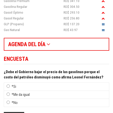
Gasolina Premium
RD$ 341.10
Gasolina Regular
RD$ 304.50
Gasoil Óptimo
RD$ 293.10
Gasoil Regular
RD$ 256.80
GLP (Propano)
RD$ 137.20
Gas Natural
RD$ 43.97
AGENDA DEL DÍA
ENCUESTA
¿Debe el Gobierno bajar el precio de las gasolinas porque el
costo del petróleo disminuyó como afirma Leonel Fernández?
*Si
*Me da igual
*No