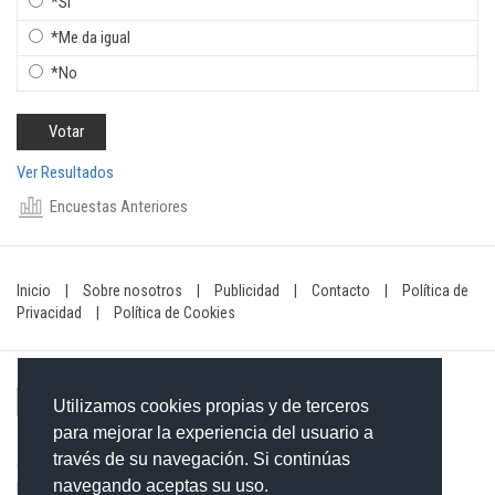
*Si
*Me da igual
*No
Ver Resultados
Encuestas Anteriores
Inicio
|
Sobre nosotros
|
Publicidad
|
Contacto
|
Política de
Privacidad
|
Política de Cookies
Utilizamos cookies propias y de terceros
para mejorar la experiencia del usuario a
través de su navegación. Si continúas
Contacto: 849-754-4472
navegando aceptas su uso.
Email:
redaccionxtra@gmail.com
/
redaccionextra@gmail.com