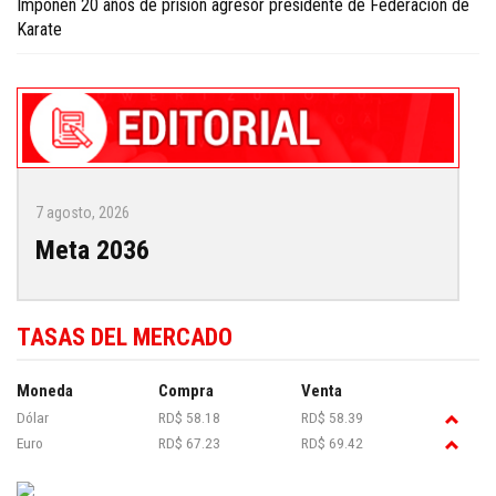
Imponen 20 años de prisión agresor presidente de Federación de
Karate
7 agosto, 2026
Meta 2036
TASAS DEL MERCADO
Moneda
Compra
Venta
Dólar
RD$ 58.18
RD$ 58.39
Euro
RD$ 67.23
RD$ 69.42