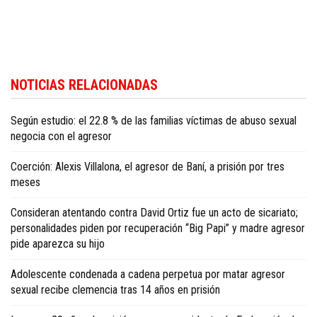
Para conocer más noticias sobre la República Dominicana, visite
Dominica
NOTICIAS RELACIONADAS
Republic news in English
.
Según estudio: el 22.8 % de las familias víctimas de abuso sexual
negocia con el agresor
Coerción: Alexis Villalona, el agresor de Baní, a prisión por tres
meses
Consideran atentando contra David Ortiz fue un acto de sicariato;
personalidades piden por recuperación “Big Papi” y madre agresor
pide aparezca su hijo
Adolescente condenada a cadena perpetua por matar agresor
sexual recibe clemencia tras 14 años en prisión