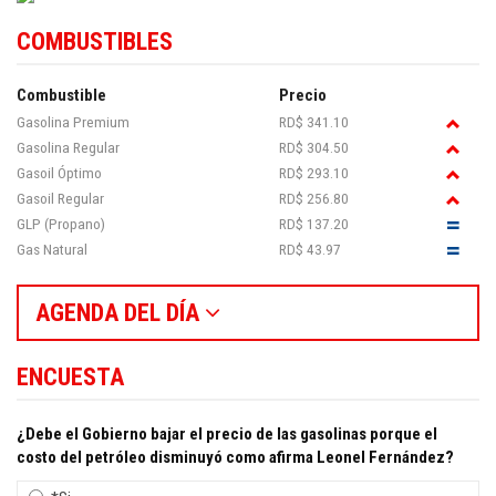
COMBUSTIBLES
Combustible
Precio
Gasolina Premium
RD$ 341.10
Gasolina Regular
RD$ 304.50
Gasoil Óptimo
RD$ 293.10
Gasoil Regular
RD$ 256.80
GLP (Propano)
RD$ 137.20
Gas Natural
RD$ 43.97
AGENDA DEL DÍA
ENCUESTA
¿Debe el Gobierno bajar el precio de las gasolinas porque el
costo del petróleo disminuyó como afirma Leonel Fernández?