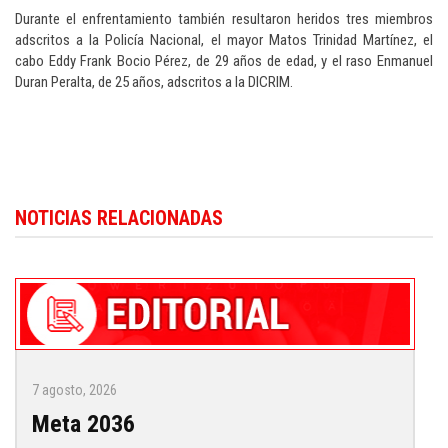
Durante el enfrentamiento también resultaron heridos tres miembros
adscritos a la Policía Nacional, el mayor Matos Trinidad Martínez, el
cabo Eddy Frank Bocio Pérez, de 29 años de edad, y el raso Enmanuel
Duran Peralta, de 25 años, adscritos a la DICRIM.
Para conocer más noticias sobre la República Dominicana, visite
Dominica
NOTICIAS RELACIONADAS
Republic news in English
.
7 agosto, 2026
Meta 2036