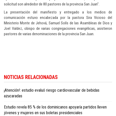
solicitud son alrededor de 80 pastores de la provincia San Juan".
La presentación del manifiesto y entregado a los medios de
comunicación estuvo encabezada por la pastora Sira Vicioso del
Ministerio Monte de Jehová, Samuel Solís de las Asambleas de Dios y
Joel Valdez, obispo de varias congregaciones evangélicas, asistieron
pastores de varias denominaciones de la provincia San Juan.
Para conocer más noticias sobre la República Dominicana, visite
Dominica
NOTICIAS RELACIONADAS
Republic news in English
.
¡Atención!: estudio evaluó riesgo cardiovascular de bebidas
azucaradas
Estudio revela 85 % de los dominicanos apoyaría partidos lleven
jóvenes y mujeres en sus boletas presidenciales