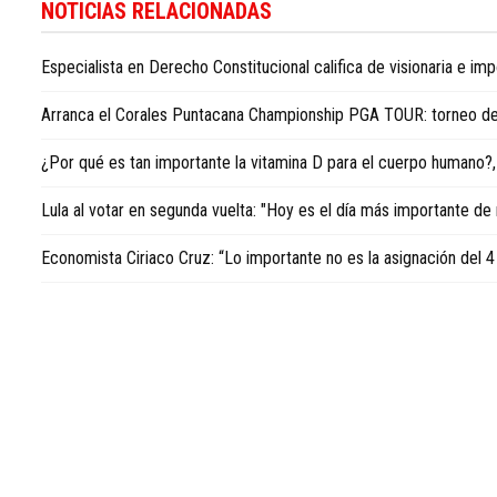
información
NOTICIAS RELACIONADAS
sobre
la
Especialista en Derecho Constitucional califica de visionaria e 
política
dominicana
Arranca el Corales Puntacana Championship PGA TOUR: torneo de
está
disponible
¿Por qué es tan importante la vitamina D para el cuerpo humano?, 
en
Dominican
Lula al votar en segunda vuelta: "Hoy es el día más importante de 
Republic
politics
Economista Ciriaco Cruz: “Lo importante no es la asignación del 
news
in
English
.