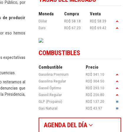
io Público, por
Moneda
Compra
Venta
s de producir
Dólar
RD$ 58.18
RD$ 58.39
Euro
RD$ 67.23
RD$ 69.42
“por eso hemos
COMBUSTIBLES
as expectativas
Combustible
Precio
ecuencias.
Gasolina Premium
RD$ 341.10
Gasolina Regular
RD$ 304.50
o reiteramos al
Gasoil Óptimo
RD$ 293.10
 denuncias que
 la Presidencia,
Gasoil Regular
RD$ 256.80
GLP (Propano)
RD$ 137.20
Gas Natural
RD$ 43.97
AGENDA DEL DÍA