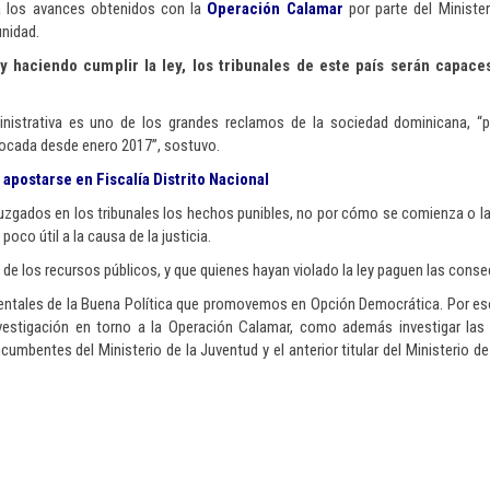
a los avances obtenidos con la
Operación Calamar
por parte del Minister
unidad.
haciendo cumplir la ley, los tribunales de este país serán capace
ministrativa es uno de los grandes reclamos de la sociedad dominicana, 
ocada desde enero 2017”, sostuvo.
apostarse en Fiscalía Distrito Nacional
 juzgados en los tribunales los hechos punibles, no por cómo se comienza o l
co útil a la causa de la justicia.
de los recursos públicos, y que quienes hayan violado la ley paguen las cons
damentales de la Buena Política que promovemos en Opción Democrática. Por es
investigación en torno a la Operación Calamar, como además investigar las
umbentes del Ministerio de la Juventud y el anterior titular del Ministerio de