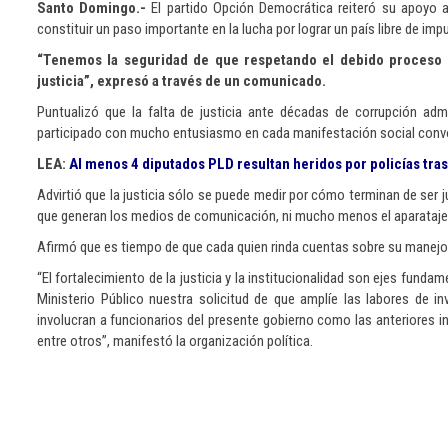
Santo Domingo.-
El partido Opción Democrática reiteró su apoyo 
constituir un paso importante en la lucha por lograr un país libre de imp
“Tenemos la seguridad de que respetando el debido proceso y 
justicia”, expresó a través de un comunicado.
Puntualizó que la falta de justicia ante décadas de corrupción ad
participado con mucho entusiasmo en cada manifestación social conv
LEA:
Al menos 4 diputados PLD resultan heridos por policías tras 
Advirtió que la justicia sólo se puede medir por cómo terminan de ser
que generan los medios de comunicación, ni mucho menos el aparataje po
Afirmó que es tiempo de que cada quien rinda cuentas sobre su manejo 
“El fortalecimiento de la justicia y la institucionalidad son ejes fun
Ministerio Público nuestra solicitud de que amplíe las labores de 
involucran a funcionarios del presente gobierno como las anteriores inc
entre otros”, manifestó la organización política.
Más