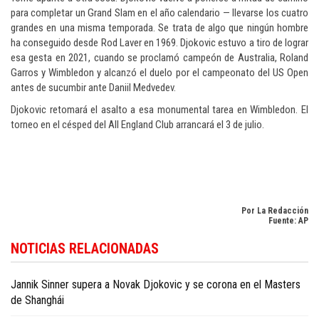
para completar un Grand Slam en el año calendario — llevarse los cuatro
grandes en una misma temporada. Se trata de algo que ningún hombre
ha conseguido desde Rod Laver en 1969. Djokovic estuvo a tiro de lograr
esa gesta en 2021, cuando se proclamó campeón de Australia, Roland
Garros y Wimbledon y alcanzó el duelo por el campeonato del US Open
antes de sucumbir ante Daniil Medvedev.
Djokovic retomará el asalto a esa monumental tarea en Wimbledon. El
torneo en el césped del All England Club arrancará el 3 de julio.
Por La Redacción
Fuente: AP
Descubra la actualidad deportiva en
Dominican Republic sports news in
NOTICIAS RELACIONADAS
English
.
Jannik Sinner supera a Novak Djokovic y se corona en el Masters
de Shanghái