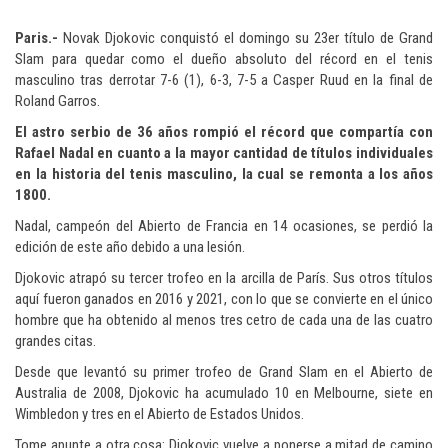
Paris.-
Novak Djokovic conquistó el domingo su 23er título de Grand
Slam para quedar como el dueño absoluto del récord en el tenis
masculino tras derrotar 7-6 (1), 6-3, 7-5 a Casper Ruud en la final de
Roland Garros.
El astro serbio de 36 años rompió el récord que compartía con
Rafael Nadal en cuanto a la mayor cantidad de títulos individuales
en la historia del tenis masculino, la cual se remonta a los años
1800.
Nadal, campeón del Abierto de Francia en 14 ocasiones, se perdió la
edición de este año debido a una lesión.
Djokovic atrapó su tercer trofeo en la arcilla de París. Sus otros títulos
aquí fueron ganados en 2016 y 2021, con lo que se convierte en el único
hombre que ha obtenido al menos tres cetro de cada una de las cuatro
grandes citas.
Desde que levantó su primer trofeo de Grand Slam en el Abierto de
Australia de 2008, Djokovic ha acumulado 10 en Melbourne, siete en
Wimbledon y tres en el Abierto de Estados Unidos.
Tome apunte a otra cosa: Djokovic vuelve a ponerse a mitad de camino