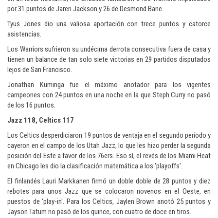
por 31 puntos de Jaren Jackson y 26 de Desmond Bane.
Tyus Jones dio una valiosa aportación con trece puntos y catorce
asistencias.
Los Warriors sufrieron su undécima derrota consecutiva fuera de casa y
tienen un balance de tan solo siete victorias en 29 partidos disputados
lejos de San Francisco.
Jonathan Kuminga fue el máximo anotador para los vigentes
campeones con 24 puntos en una noche en la que Steph Curry no pasó
de los 16 puntos.
Jazz 118, Celtics 117
Los Celtics desperdiciaron 19 puntos de ventaja en el segundo período y
cayeron en el campo de los Utah Jazz, lo que les hizo perder la segunda
posición del Este a favor de los 76ers. Eso sí, el revés de los Miami Heat
en Chicago les dio la clasificación matemática a los 'playoffs'.
El finlandés Lauri Markkanen firmó un doble doble de 28 puntos y diez
rebotes para unos Jazz que se colocaron novenos en el Oeste, en
puestos de 'play-in'. Para los Celtics, Jaylen Brown anotó 25 puntos y
Jayson Tatum no pasó de los quince, con cuatro de doce en tiros.