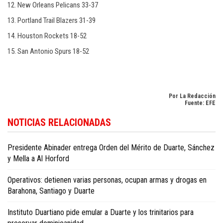
12. New Orleans Pelicans 33-37
13. Portland Trail Blazers 31-39
14. Houston Rockets 18-52
15. San Antonio Spurs 18-52
Por La Redacción
Fuente: EFE
Descubra la actualidad deportiva en
Dominican Republic sports news in
NOTICIAS RELACIONADAS
English
.
Presidente Abinader entrega Orden del Mérito de Duarte, Sánchez
y Mella a Al Horford
Operativos: detienen varias personas, ocupan armas y drogas en
Barahona, Santiago y Duarte
Instituto Duartiano pide emular a Duarte y los trinitarios para