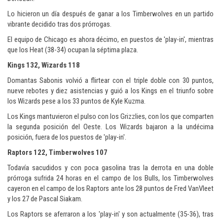
Lo hicieron un día después de ganar a los Timberwolves en un partido
vibrante decidido tras dos prórrogas.
El equipo de Chicago es ahora décimo, en puestos de 'play-in', mientras
que los Heat (38-34) ocupan la séptima plaza.
Kings 132, Wizards 118
Domantas Sabonis volvió a flirtear con el triple doble con 30 puntos,
nueve rebotes y diez asistencias y guió a los Kings en el triunfo sobre
los Wizards pese a los 33 puntos de Kyle Kuzma.
Los Kings mantuvieron el pulso con los Grizzlies, con los que comparten
la segunda posición del Oeste. Los Wizards bajaron a la undécima
posición, fuera de los puestos de 'play-in'.
Raptors 122, Timberwolves 107
Todavía sacudidos y con poca gasolina tras la derrota en una doble
prórroga sufrida 24 horas en el campo de los Bulls, los Timberwolves
cayeron en el campo de los Raptors ante los 28 puntos de Fred VanVleet
y los 27 de Pascal Siakam.
Los Raptors se aferraron a los 'play-in' y son actualmente (35-36), tras