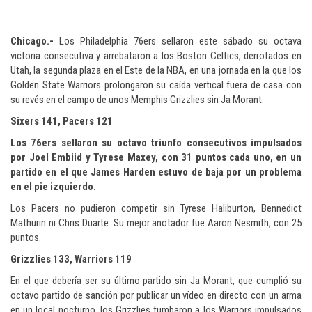
Chicago.-
Los Philadelphia 76ers sellaron este sábado su octava
victoria consecutiva y arrebataron a los Boston Celtics, derrotados en
Utah, la segunda plaza en el Este de la NBA, en una jornada en la que los
Golden State Warriors prolongaron su caída vertical fuera de casa con
su revés en el campo de unos Memphis Grizzlies sin Ja Morant.
Sixers 141, Pacers 121
Los 76ers sellaron su octavo triunfo consecutivos impulsados
por Joel Embiid y Tyrese Maxey, con 31 puntos cada uno, en un
partido en el que James Harden estuvo de baja por un problema
en el pie izquierdo.
Los Pacers no pudieron competir sin Tyrese Haliburton, Bennedict
Mathurin ni Chris Duarte. Su mejor anotador fue Aaron Nesmith, con 25
puntos.
Grizzlies 133, Warriors 119
En el que debería ser su último partido sin Ja Morant, que cumplió su
octavo partido de sanción por publicar un vídeo en directo con un arma
en un local nocturno, los Grizzlies tumbaron a los Warriors impulsados