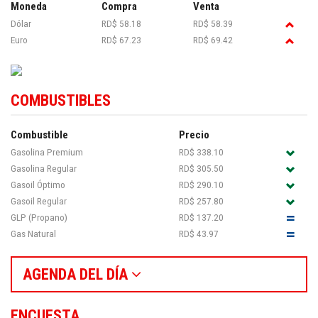
Moneda
Compra
Venta
Dólar
RD$ 58.18
RD$ 58.39
Euro
RD$ 67.23
RD$ 69.42
COMBUSTIBLES
Combustible
Precio
Gasolina Premium
RD$ 338.10
Gasolina Regular
RD$ 305.50
Gasoil Óptimo
RD$ 290.10
Gasoil Regular
RD$ 257.80
GLP (Propano)
RD$ 137.20
Gas Natural
RD$ 43.97
AGENDA DEL DÍA
ENCUESTA