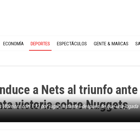
ECONOMÍA
DEPORTES
ESPECTÁCULOS
GENTE & MARCAS
SA
nduce a Nets al triunfo ante
ta victoria sobre Nuggets
os Warriors con 1:12 por jugar, instantes después de que una jugada 