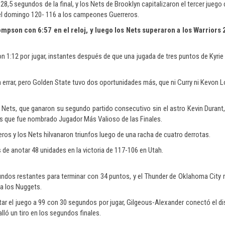
28,5 segundos de la final, y los Nets de Brooklyn capitalizaron el tercer juego
r el domingo 120- 116 a los campeones Guerreros.
mpson con 6:57 en el reloj, y luego los Nets superaron a los Warriors 
on 1:12 por jugar, instantes después de que una jugada de tres puntos de Kyrie 
ó a errar, pero Golden State tuvo dos oportunidades más, que ni Curry ni Kevon
s Nets, que ganaron su segundo partido consecutivo sin el astro Kevin Durant
los que fue nombrado Jugador Más Valioso de las Finales.
os y los Nets hilvanaron triunfos luego de una racha de cuatro derrotas.
 de anotar 48 unidades en la victoria de 117-106 en Utah.
undos restantes para terminar con 34 puntos, y el Thunder de Oklahoma City 
 a los Nuggets.
ar el juego a 99 con 30 segundos por jugar, Gilgeous-Alexander conectó el d
alló un tiro en los segundos finales.