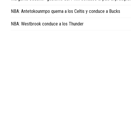
news
in
NBA: Antetokounmpo quema a los Celtis y conduce a Bucks
English
.
NBA: Westbrook conduce a los Thunder