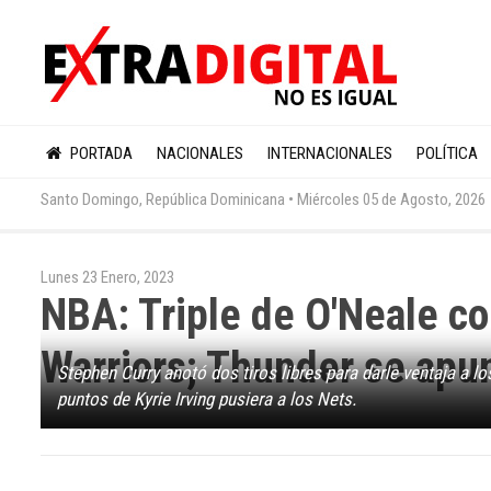
PORTADA
NACIONALES
INTERNACIONALES
POLÍTICA
Santo Domingo, República Dominicana •
Miércoles 05 de Agosto, 2026
Lunes 23 Enero, 2023
NBA: Triple de O'Neale co
Warriors; Thunder se apun
Stephen Curry anotó dos tiros libres para darle ventaja a l
puntos de Kyrie Irving pusiera a los Nets.