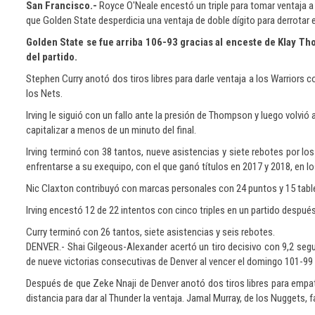
San Francisco.-
Royce O'Neale encestó un triple para tomar ventaja a 
que Golden State desperdicia una ventaja de doble dígito para derrota
Golden State se fue arriba 106-93 gracias al enceste de Klay Tho
del partido.
Stephen Curry anotó dos tiros libres para darle ventaja a los Warriors c
los Nets.
Irving le siguió con un fallo ante la presión de Thompson y luego volvi
capitalizar a menos de un minuto del final.
Irving terminó con 38 tantos, nueve asistencias y siete rebotes por lo
enfrentarse a su exequipo, con el que ganó títulos en 2017 y 2018, en 
Nic Claxton contribuyó con marcas personales con 24 puntos y 15 tabler
Irving encestó 12 de 22 intentos con cinco triples en un partido después
Curry terminó con 26 tantos, siete asistencias y seis rebotes.
DENVER.- Shai Gilgeous-Alexander acertó un tiro decisivo con 9,2 seg
de nueve victorias consecutivas de Denver al vencer el domingo 101-99
Después de que Zeke Nnaji de Denver anotó dos tiros libres para empat
distancia para dar al Thunder la ventaja. Jamal Murray, de los Nuggets, f