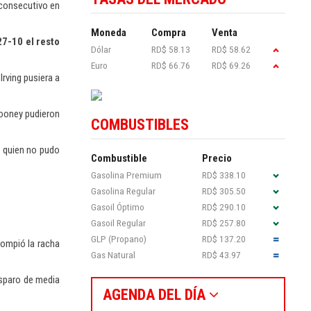
 consecutivo en
Moneda
Compra
Venta
27-10 el resto
Dólar
RD$ 58.13
RD$ 58.62
Euro
RD$ 66.76
RD$ 69.26
Irving pusiera a
 Looney pudieron
COMBUSTIBLES
, quien no pudo
Combustible
Precio
Gasolina Premium
RD$ 338.10
Gasolina Regular
RD$ 305.50
Gasoil Óptimo
RD$ 290.10
Gasoil Regular
RD$ 257.80
GLP (Propano)
RD$ 137.20
rompió la racha
Gas Natural
RD$ 43.97
isparo de media
AGENDA DEL DÍA