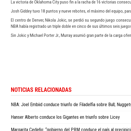
La victoria de Oklahoma City puso fin a la racha de 16 victorias consec
Josh Giddey tuvo 18 puntos y nueve rebotes, el máximo del equipo, para
El centro de Denver, Nikola Jokic, se perdió su segundo juego consecut
NBA había registrado un triple doble en cinco de sus últimos seis juego
Sin Jokic y Michael Porter Jr., Murray asumió gran parte de la carga of
Descubra
la
NOTICIAS RELACIONADAS
actualidad
deportiva
NBA: Joel Embiid conduce triunfo de Filadelfia sobre Bull; Nugge
en
Dominican
Hanser Alberto conduce los Gigantes en triunfo sobre Licey
Republic
sports
Margarita Cedeño: “gobierno del PRM conduce el país al precipici