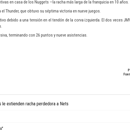
utivas en casa de los Nuggets —la racha más larga de la franquicia en 10 años.
 el Thunder, que obtuvo su séptima victoria en nueve juegos.
ivo debido a una tensión en el tendón de la corva izquierda. El dos veces JMV
s.
ensiva, terminando con 26 puntos y nueve asistencias.
P
Fuen
ts le extienden racha perdedora a Nets
o”