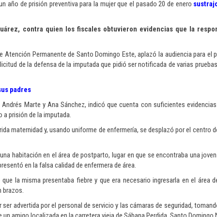
 un año de prisión preventiva para la mujer que el pasado 20 de enero
sustraj
árez, contra quien los fiscales obtuvieron evidencias que la respon
 de Atención Permanente de Santo Domingo Este, aplazó la audiencia para el 
olicitud de la defensa de la imputada que pidió ser notificada de varias prueb
sus padres
o, Andrés Marte y Ana Sánchez, indicó que cuenta con suficientes evidencias
o a prisión de la imputada.
erida maternidad y, usando uniforme de enfermería, se desplazó por el centro d
na habitación en el área de postparto, lugar en que se encontraba una joven
resentó en la falsa calidad de enfermera de área.
 que la misma presentaba fiebre y que era necesario ingresarla en el área d
n brazos.
 ser advertida por el personal de servicio y las cámaras de seguridad, tomando
de un amigo localizada en la carretera vieja de Sábana Perdida, Santo Domingo 