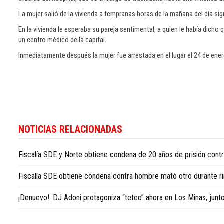
La mujer salió de la vivienda a tempranas horas de la mañana del día sig
En la vivienda le esperaba su pareja sentimental, a quien le había dic
un centro médico de la capital.
Inmediatamente después la mujer fue arrestada en el lugar el 24 de ene
Para
conocer
NOTICIAS RELACIONADAS
más
noticias
Fiscalía SDE y Norte obtiene condena de 20 años de prisión con
sobre
la
Fiscalía SDE obtiene condena contra hombre mató otro durante r
República
Dominicana,
¡Denuevo!: DJ Adoni protagoniza “teteo” ahora en Los Minas, junt
visite
Dominican
Republic