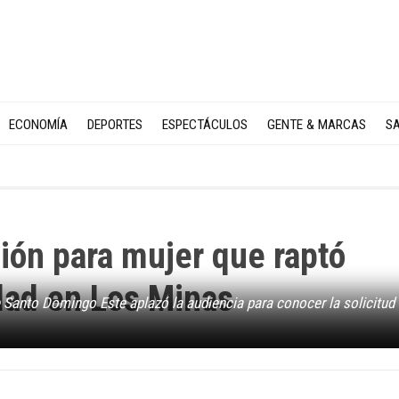
ECONOMÍA
DEPORTES
ESPECTÁCULOS
GENTE & MARCAS
SA
sión para mujer que raptó
dad en Los Minas
 Santo Domingo Este aplazó la audiencia para conocer la solicitud