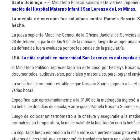
Santo
Domingo. -
El Ministerio Público solicitó este viernes imponer
nacida del Hospital Materno Infantil San Lorenzo de Los Minas
.
La medida de coerción fue solicitada contra Pamela Rosario Su
hecho.
La jueza suplente Madeline Genao, de la Oficina Judicial de Servicios
03 de febrero, a partir de las 9:00 de la mañana, luego de acoger una s
su defendida fuera evaluada por profesionales de la psiquiatría.
LEA:
La niña raptada en maternidad San Lorenzo es entregada a 
El Ministerio Público, representado en este caso por Felbelys Rosari
documentales, audiovisuales, periciales y materiales, para lograr el enví
La solicitud de coerción establece que Rosario Suárez ingresó a la ref
varias horas.
Específica que aproximadamente a la 01:00 de la madrugada ingresó a u
su bebé, de dos días de nacida, y ante quien Pamela Rosario Suárez se p
Luego de colocar un termómetro a la criatura y asegurarle a la madre
normalizar su temperatura, la mujer salió de la habitación con la bebé e
La imputada luego escondió a la niña entre sus pertenencias para evitar
afueras del hospital, que se encargó de trasladarla hasta una vivienda 