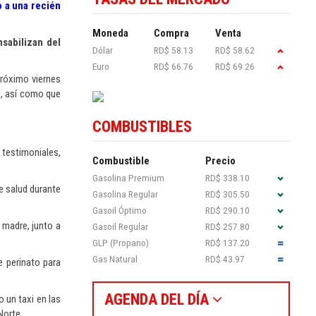
o a una recién
Moneda
Compra
Venta
sabilizan del
Dólar
RD$ 58.13
RD$ 58.62
Euro
RD$ 66.76
RD$ 69.26
próximo viernes
as, así como que
COMBUSTIBLES
 testimoniales,
Combustible
Precio
Gasolina Premium
RD$ 338.10
e salud durante
Gasolina Regular
RD$ 305.50
Gasoil Óptimo
RD$ 290.10
 madre, junto a
Gasoil Regular
RD$ 257.80
GLP (Propano)
RD$ 137.20
Gas Natural
RD$ 43.97
e perinato para
AGENDA DEL DÍA
 un taxi en las
Norte.