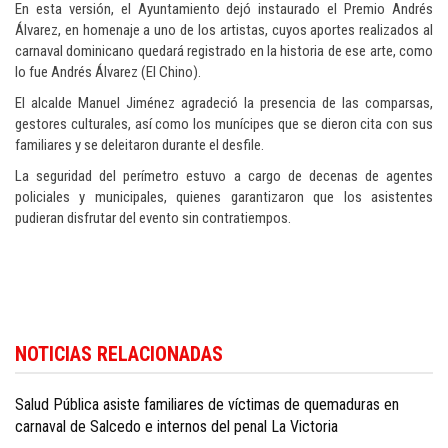
En esta versión, el Ayuntamiento dejó instaurado el Premio Andrés
Álvarez, en homenaje a uno de los artistas, cuyos aportes realizados al
carnaval dominicano quedará registrado en la historia de ese arte, como
lo fue Andrés Álvarez (El Chino).
El alcalde Manuel Jiménez agradeció la presencia de las comparsas,
gestores culturales, así como los munícipes que se dieron cita con sus
familiares y se deleitaron durante el desfile.
La seguridad del perímetro estuvo a cargo de decenas de agentes
policiales y municipales, quienes garantizaron que los asistentes
pudieran disfrutar del evento sin contratiempos.
Conozca más sobre cultura y entretenimiento en
Dominican Republic cultu
NOTICIAS RELACIONADAS
news in English
.
Salud Pública asiste familiares de víctimas de quemaduras en
carnaval de Salcedo e internos del penal La Victoria