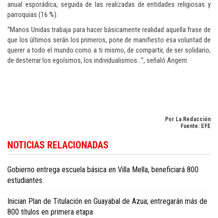
anual esporádica, seguida de las realizadas de entidades religiosas y
parroquias (16 %).
“Manos Unidas trabaja para hacer básicamente realidad aquella frase de
que los últimos serán los primeros, pone de manifiesto esa voluntad de
querer a todo el mundo como a ti mismo, de compartir, de ser solidario,
de desterrar los egoísmos, los individualismos…”, señaló Angerri.
Por La Redacción
Fuente: EFE
Si desea seguir la actualidad internacional con enfoque en la República
NOTICIAS RELACIONADAS
Dominicana, consulte
Dominican Republic news in English
.
Gobierno entrega escuela básica en Villa Mella, beneficiará 800
estudiantes
Inician Plan de Titulación en Guayabal de Azua; entregarán más de
800 títulos en primera etapa