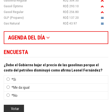
Gasolina Regular
RD$ 304.50
Gasoil Óptimo
RD$ 293.10
Gasoil Regular
RD$ 256.80
GLP (Propano)
RD$ 137.20
Gas Natural
RD$ 43.97
AGENDA DEL DÍA
ENCUESTA
¿Debe el Gobierno bajar el precio de las gasolinas porque el
costo del petróleo disminuyó como afirma Leonel Fernández?
*Si
*Me da igual
*No