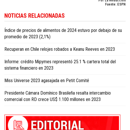
Por La Reducción
Fuente: ESPN
Descubra la actualidad deportiva en
Dominican Republic sports news in
NOTICIAS RELACIONADAS
English
.
Índice de precios de alimentos de 2024 estuvo por debajo de su
promedio de 2023 (2,1%)
Recuperan en Chile relojes robados a Keanu Reeves en 2023
Informe: crédito Mipymes representó 25.1 % cartera total del
sistema financiero en 2023
Miss Universe 2023 agasajada en Petit Comité
Presidente Cámara Domínico Brasileña resalta intercambio
comercial con RD crece US$ 1.100 millones en 2023