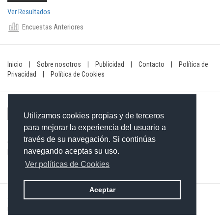
Ver Resultados
Encuestas Anteriores
Inicio
|
Sobre nosotros
|
Publicidad
|
Contacto
|
Política de
Privacidad
|
Política de Cookies
Utilizamos cookies propias y de terceros
para mejorar la experiencia del usuario a
través de su navegación. Si continúas
Contacto: 849-754-4472
navegando aceptas su uso.
Email:
redaccionxtra@gmail.com
/
redaccionextra@gmail.com
Ver políticas de Cookies
Aceptar
©2026 Grupo Informativo Dominicano S.R.L. Todos los derechos
reservados. Desarrollado por
Merit Designs