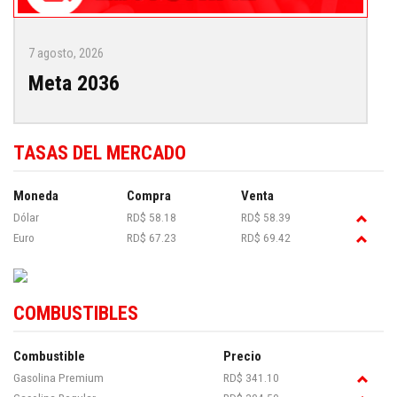
7 agosto, 2026
Meta 2036
TASAS DEL MERCADO
Moneda
Compra
Venta
Dólar
RD$ 58.18
RD$ 58.39
Euro
RD$ 67.23
RD$ 69.42
COMBUSTIBLES
Combustible
Precio
Gasolina Premium
RD$ 341.10