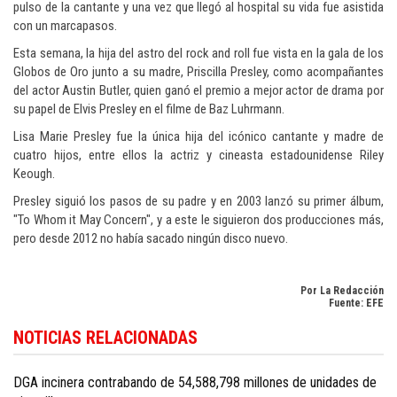
pulso de la cantante y una vez que llegó al hospital su vida fue asistida
con un marcapasos.
Esta semana, la hija del astro del rock and roll fue vista en la gala de los
Globos de Oro junto a su madre, Priscilla Presley, como acompañantes
del actor Austin Butler, quien ganó el premio a mejor actor de drama por
su papel de Elvis Presley en el filme de Baz Luhrmann.
Lisa Marie Presley fue la única hija del icónico cantante y madre de
cuatro hijos, entre ellos la actriz y cineasta estadounidense Riley
Keough.
Presley siguió los pasos de su padre y en 2003 lanzó su primer álbum,
"To Whom it May Concern", y a este le siguieron dos producciones más,
pero desde 2012 no había sacado ningún disco nuevo.
Por La Redacción
Fuente: EFE
Conozca más sobre cultura y entretenimiento en
Dominican Republic cultu
NOTICIAS RELACIONADAS
news in English
.
DGA incinera contrabando de 54,588,798 millones de unidades de