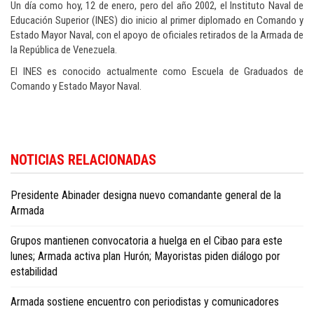
Un día como hoy, 12 de enero, pero del año 2002, el Instituto Naval de
Educación Superior (INES) dio inicio al primer diplomado en Comando y
Estado Mayor Naval, con el apoyo de oficiales retirados de la Armada de
la República de Venezuela.
El INES es conocido actualmente como Escuela de Graduados de
Comando y Estado Mayor Naval.
Para conocer más noticias sobre la República Dominicana, visite
Dominica
NOTICIAS RELACIONADAS
Republic news in English
.
Presidente Abinader designa nuevo comandante general de la
Armada
Grupos mantienen convocatoria a huelga en el Cibao para este
lunes; Armada activa plan Hurón; Mayoristas piden diálogo por
estabilidad
Armada sostiene encuentro con periodistas y comunicadores