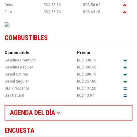
Dólar
RD$ 58.13
RD$ 58.62
Euro
RD$ 66.76
RD$ 69.26
COMBUSTIBLES
Combustible
Precio
Gasolina Premium
RD$ 338.10
Gasolina Regular
RD$ 305.50
Gasoil Óptimo
RD$ 290.10
Gasoil Regular
RD$ 257.80
GLP (Propano)
RD$ 137.20
Gas Natural
RD$ 43.97
AGENDA DEL DÍA
ENCUESTA