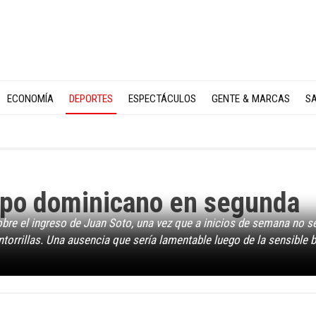
ECONOMÍA
DEPORTES
ESPECTÁCULOS
GENTE & MARCAS
SA
uipo dominicano en segunda
obre el ingreso de Juan Soto, una vez que a inicios de semana no s
l
torrillas. Una ausencia que sería lamentable luego de la sensible b