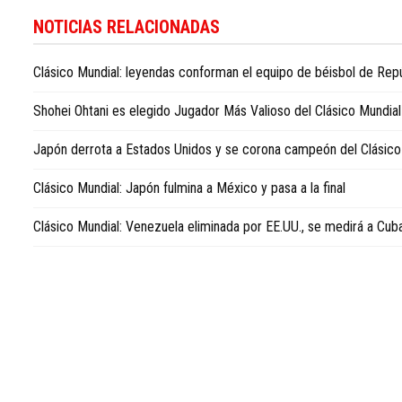
Descubra
la
NOTICIAS RELACIONADAS
actualidad
deportiva
Clásico Mundial: leyendas conforman el equipo de béisbol de Rep
en
Dominican
Shohei Ohtani es elegido Jugador Más Valioso del Clásico Mundial
Republic
sports
Japón derrota a Estados Unidos y se corona campeón del Clásico
news
in
Clásico Mundial: Japón fulmina a México y pasa a la final
English
.
Clásico Mundial: Venezuela eliminada por EE.UU., se medirá a Cuba