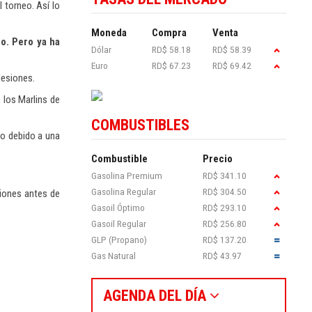
 torneo. Así lo
Moneda
Compra
Venta
jo. Pero ya ha
Dólar
RD$ 58.18
RD$ 58.39
Euro
RD$ 67.23
RD$ 69.42
 lesiones.
 los Marlins de
COMBUSTIBLES
po debido a una
Combustible
Precio
Gasolina Premium
RD$ 341.10
Gasolina Regular
RD$ 304.50
ciones antes de
Gasoil Óptimo
RD$ 293.10
Gasoil Regular
RD$ 256.80
GLP (Propano)
RD$ 137.20
Gas Natural
RD$ 43.97
AGENDA DEL DÍA