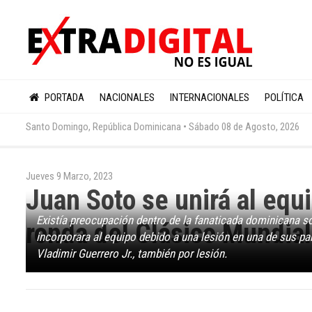
PORTADA
NACIONALES
INTERNACIONALES
POLÍTICA
Santo Domingo, República Dominicana •
Sábado 08 de Agosto, 2026
Jueves 9 Marzo, 2023
Juan Soto se unirá al eq
Existía preocupación dentro de la fanaticada dominicana s
ronda del Clásico Mundia
incorporara al equipo debido a una lesión en una de sus pan
Vladimir Guerrero Jr., también por lesión.