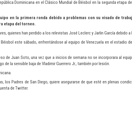
pública Dominicana en el Clásico Mundial de Béisbol en la segunda etapa del
 equipo en la primera ronda debido a problemas con su visado de traba
ra etapa del torneo.
ares, quienes han perdido a los relevistas José Leclerc y Jarlin García debido a
e Béisbol este sábado, enfrentándose al equipo de Venezuela en el estadio de
eso de Juan Soto, una vez que a inicios de semana no se incorporara al equi
o de la sensible baja de Vladimir Guerrero Jr., también por lesión.
nicana.
gas, los Padres de San Diego, quiere asegurarse de que esté en plenas condi
uenta de Twitter.