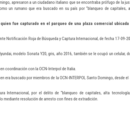
mingo, apresaron a un ciudadano italiano que se encontraba prófugo de la just
como un rumano que era buscado en su país por “blanqueo de capitales, al
, quien fue capturado en el parqueo de una plaza comercial ubicada e
diante Notificación Roja de Búsqueda y Captura Internacional, de fecha 17-09-20
undai, modelo Sonata Y20, gris, año 2016, también se le ocupó un celular, 
a en coordinación con la OCN-Interpol de Italia.
quien era buscado por miembros de la OCN-INTERPOL Santo Domingo, desde el 
a Internacional, por el delito de “blanqueo de capitales, alta tecnología
o mediante resolución de arresto con fines de extradición.