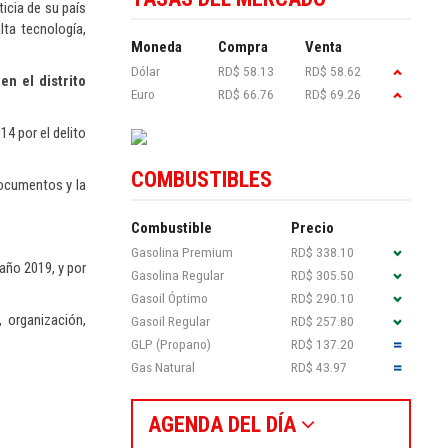
icia de su país
ta tecnología,
Moneda
Compra
Venta
Dólar
RD$ 58.13
RD$ 58.62
n el distrito
Euro
RD$ 66.76
RD$ 69.26
14 por el delito
COMBUSTIBLES
documentos y la
Combustible
Precio
Gasolina Premium
RD$ 338.10
año 2019, y por
Gasolina Regular
RD$ 305.50
Gasoil Óptimo
RD$ 290.10
, organización,
Gasoil Regular
RD$ 257.80
GLP (Propano)
RD$ 137.20
Gas Natural
RD$ 43.97
AGENDA DEL DÍA