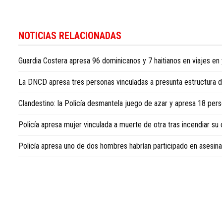
Para
conocer
NOTICIAS RELACIONADAS
más
noticias
Guardia Costera apresa 96 dominicanos y 7 haitianos en viajes en
sobre
la
La DNCD apresa tres personas vinculadas a presunta estructura d
República
Dominicana,
Clandestino: la Policía desmantela juego de azar y apresa 18 pers
visite
Dominican
Policía apresa mujer vinculada a muerte de otra tras incendiar su
Republic
news
Policía apresa uno de dos hombres habrían participado en asesin
in
English
.