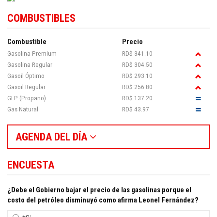
COMBUSTIBLES
Combustible
Precio
Gasolina Premium
RD$ 341.10
Gasolina Regular
RD$ 304.50
Gasoil Óptimo
RD$ 293.10
Gasoil Regular
RD$ 256.80
GLP (Propano)
RD$ 137.20
Gas Natural
RD$ 43.97
AGENDA DEL DÍA
ENCUESTA
¿Debe el Gobierno bajar el precio de las gasolinas porque el
costo del petróleo disminuyó como afirma Leonel Fernández?