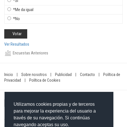
*Si
*Me da igual
*No
Ver Resultados
Encuestas Anteriores
Inicio
|
Sobre nosotros
|
Publicidad
|
Contacto
|
Política de
Privacidad
|
Política de Cookies
Utilizamos cookies propias y de terceros
para mejorar la experiencia del usuario a
través de su navegación. Si continúas
Contacto: 849-754-4472
navegando aceptas su uso.
Email:
redaccionxtra@gmail.com
/
redaccionextra@gmail.com