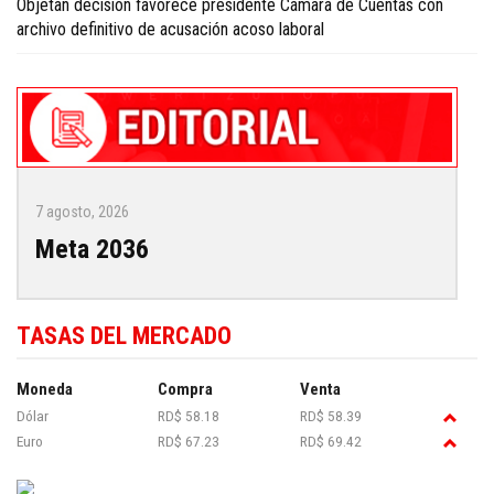
Objetan decisión favorece presidente Cámara de Cuentas con
archivo definitivo de acusación acoso laboral
7 agosto, 2026
Meta 2036
TASAS DEL MERCADO
Moneda
Compra
Venta
Dólar
RD$ 58.18
RD$ 58.39
Euro
RD$ 67.23
RD$ 69.42