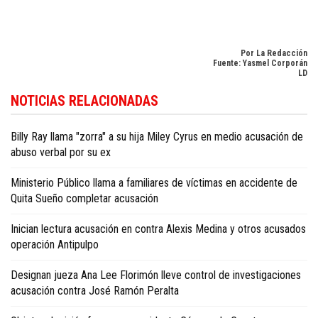
Por La Redacción
Fuente: Yasmel Corporán
LD
Para conocer más noticias sobre la República Dominicana, visite
Dominica
NOTICIAS RELACIONADAS
Republic news in English
.
Billy Ray llama "zorra" a su hija Miley Cyrus en medio acusación de
abuso verbal por su ex
Ministerio Público llama a familiares de víctimas en accidente de
Quita Sueño completar acusación
Inician lectura acusación en contra Alexis Medina y otros acusados
operación Antipulpo
Designan jueza Ana Lee Florimón lleve control de investigaciones
acusación contra José Ramón Peralta