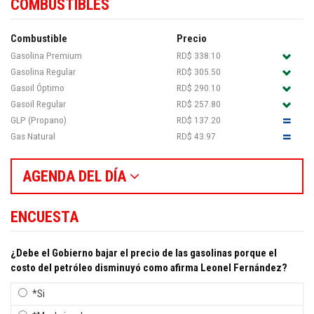
COMBUSTIBLES
Combustible
Precio
Gasolina Premium
RD$ 338.10
Gasolina Regular
RD$ 305.50
Gasoil Óptimo
RD$ 290.10
Gasoil Regular
RD$ 257.80
GLP (Propano)
RD$ 137.20
Gas Natural
RD$ 43.97
AGENDA DEL DÍA
ENCUESTA
¿Debe el Gobierno bajar el precio de las gasolinas porque el
costo del petróleo disminuyó como afirma Leonel Fernández?
*Si