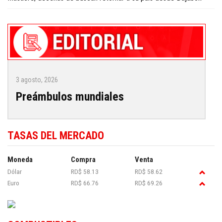
3 agosto, 2026
Preámbulos mundiales
TASAS DEL MERCADO
Moneda
Compra
Venta
Dólar
RD$ 58.13
RD$ 58.62
Euro
RD$ 66.76
RD$ 69.26