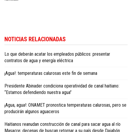
Siga las últimas noticias económicas del país en
Dominican Republic
NOTICIAS RELACIONADAS
business news in English
.
Lo que deberán acatar los empleados públicos: presentar
contratos de agua y energía eléctrica
¡Agua!: temperaturas calurosas este fin de semana
Presidente Abinader condiciona operatividad de canal haitiano:
“Estamos defendiendo nuestra agua”
¡Agua, agua!: ONAMET pronostica temperaturas calurosas, pero se
producirán algunos aguaceros
Haitianos reanudan construcción de canal para sacar agua al río
Masacre; decenas de buscan retornar a su país desde Dajabón