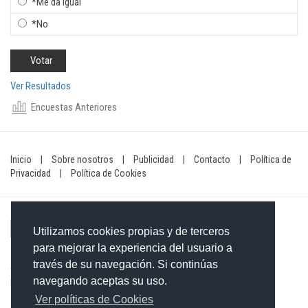
*Me da igual
*No
Ver Resultados
Encuestas Anteriores
Inicio
|
Sobre nosotros
|
Publicidad
|
Contacto
|
Política de
Privacidad
|
Política de Cookies
Utilizamos cookies propias y de terceros
para mejorar la experiencia del usuario a
través de su navegación. Si continúas
Contacto: 849-754-4472
navegando aceptas su uso.
Email:
redaccionxtra@gmail.com
/
redaccionextra@gmail.com
Ver políticas de Cookies