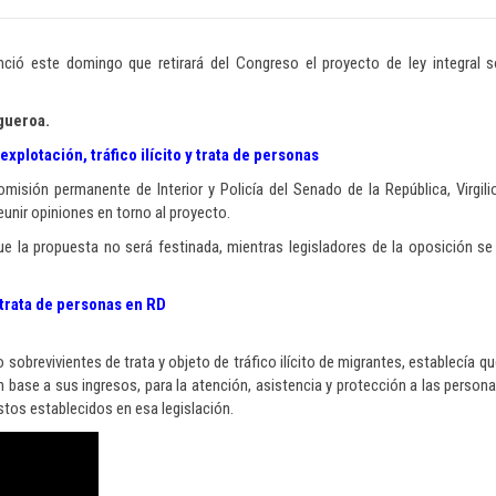
unció este domingo que retirará del Congreso el proyecto de ley integral 
gueroa.
plotación, tráfico ilícito y trata de personas
comisión permanente de Interior y Policía del Senado de la República, Virgil
eunir opiniones en torno al proyecto.
ue la propuesta no será festinada, mientras legisladores de la oposición se
 trata de personas en RD
o sobrevivientes de trata y objeto de tráfico ilícito de migrantes, establecía 
n base a sus ingresos, para la atención, asistencia y protección a las persona
stos establecidos en esa legislación.