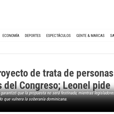
ECONOMÍA
DEPORTES
ESPECTÁCULOS
GENTE & MARCAS
SA
royecto de trata de personas
es del Congreso; Leonel pide
 garantizó que la propuesta no será festinada, mientras legisladore
ndo que vulnera la soberanía dominicana.