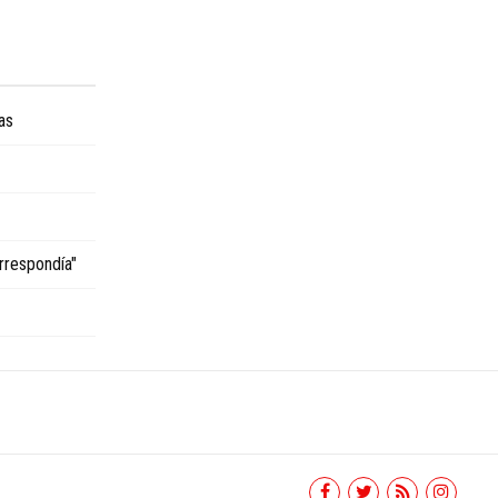
as
rrespondía"