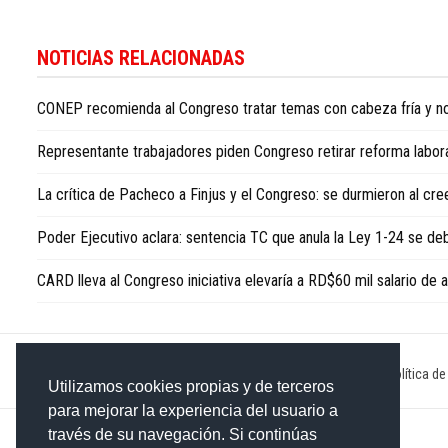
Para
conocer
NOTICIAS RELACIONADAS
más
noticias
CONEP recomienda al Congreso tratar temas con cabeza fría y no
sobre
la
Representante trabajadores piden Congreso retirar reforma laboral
República
Dominicana,
La crítica de Pacheco a Finjus y el Congreso: se durmieron al cre
visite
Dominican
Poder Ejecutivo aclara: sentencia TC que anula la Ley 1-24 se 
Republic
news
CARD lleva al Congreso iniciativa elevaría a RD$60 mil salario de
in
English
.
Inicio
|
Sobre nosotros
|
Publicidad
|
Contacto
|
Política de
Utilizamos cookies propias y de terceros
para mejorar la experiencia del usuario a
través de su navegación. Si continúas