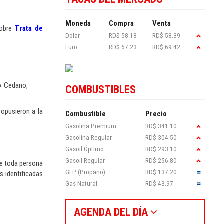
Moneda
Compra
Venta
sobre
Trata de
Dólar
RD$ 58.18
RD$ 58.39
Euro
RD$ 67.23
RD$ 69.42
io Cedano,
COMBUSTIBLES
 opusieron a la
Combustible
Precio
Gasolina Premium
RD$ 341.10
Gasolina Regular
RD$ 304.50
Gasoil Óptimo
RD$ 293.10
Gasoil Regular
RD$ 256.80
que toda persona
GLP (Propano)
RD$ 137.20
s identificadas
Gas Natural
RD$ 43.97
AGENDA DEL DÍA