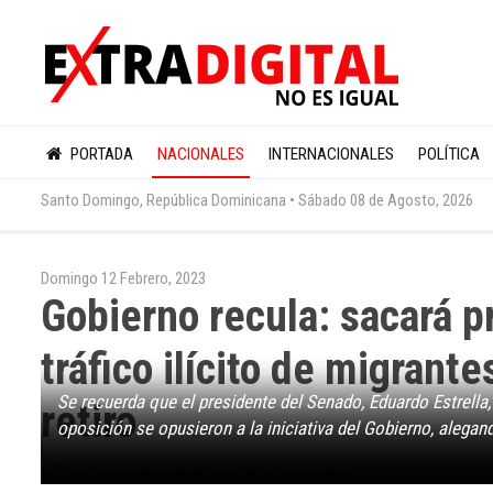
PORTADA
NACIONALES
INTERNACIONALES
POLÍTICA
Santo Domingo, República Dominicana •
Sábado 08 de Agosto, 2026
Domingo 12 Febrero, 2023
Gobierno recula: sacará p
tráfico ilícito de migrant
Se recuerda que el presidente del Senado, Eduardo Estrella,
retiro
oposición se opusieron a la iniciativa del Gobierno, alega