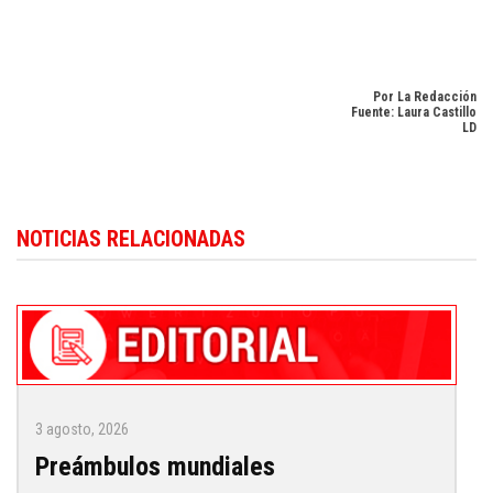
Por La Redacción
Fuente: Laura Castillo
LD
Siga las últimas noticias económicas del país en
Dominican Republic
NOTICIAS RELACIONADAS
business news in English
.
3 agosto, 2026
Preámbulos mundiales