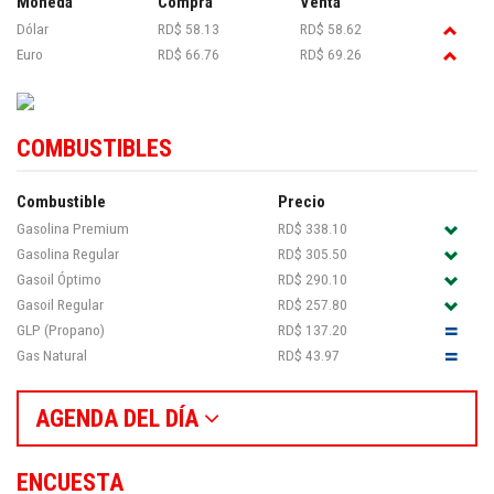
Moneda
Compra
Venta
Dólar
RD$ 58.13
RD$ 58.62
Euro
RD$ 66.76
RD$ 69.26
COMBUSTIBLES
Combustible
Precio
Gasolina Premium
RD$ 338.10
Gasolina Regular
RD$ 305.50
Gasoil Óptimo
RD$ 290.10
Gasoil Regular
RD$ 257.80
GLP (Propano)
RD$ 137.20
Gas Natural
RD$ 43.97
AGENDA DEL DÍA
ENCUESTA