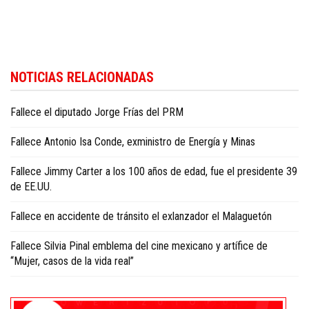
Para conocer más noticias sobre la República Dominicana, visite
Dominica
NOTICIAS RELACIONADAS
Republic news in English
.
Fallece el diputado Jorge Frías del PRM
Fallece Antonio Isa Conde, exministro de Energía y Minas
Fallece Jimmy Carter a los 100 años de edad, fue el presidente 39
de EE.UU.
Fallece en accidente de tránsito el exlanzador el Malaguetón
Fallece Silvia Pinal emblema del cine mexicano y artífice de
“Mujer, casos de la vida real”