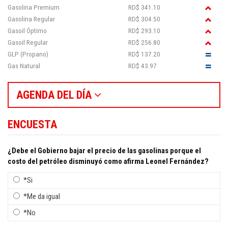
Gasolina Premium
RD$ 341.10
Gasolina Regular
RD$ 304.50
Gasoil Óptimo
RD$ 293.10
Gasoil Regular
RD$ 256.80
GLP (Propano)
RD$ 137.20
Gas Natural
RD$ 43.97
AGENDA DEL DÍA
ENCUESTA
¿Debe el Gobierno bajar el precio de las gasolinas porque el
costo del petróleo disminuyó como afirma Leonel Fernández?
*Si
*Me da igual
*No