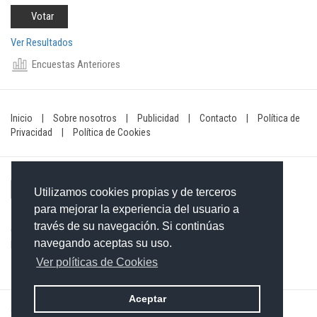
Ver Resultados
Encuestas Anteriores
Inicio
|
Sobre nosotros
|
Publicidad
|
Contacto
|
Política de
Privacidad
|
Política de Cookies
Utilizamos cookies propias y de terceros
para mejorar la experiencia del usuario a
través de su navegación. Si continúas
Contacto: 849-754-4472
navegando aceptas su uso.
Email:
redaccionxtra@gmail.com
/
redaccionextra@gmail.com
Ver políticas de Cookies
Aceptar
©2026 Grupo Informativo Dominicano S.R.L. Todos los derechos