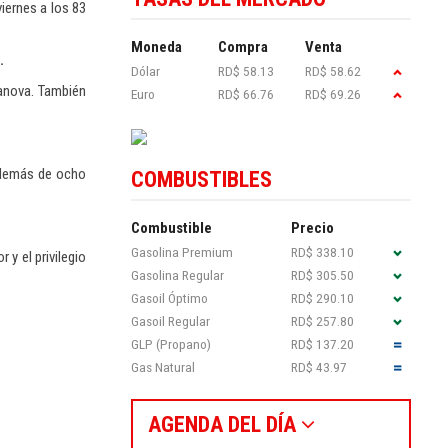
iernes a los 83
Moneda
Compra
Venta
.
Dólar
RD$ 58.13
RD$ 58.62
sanova. También
Euro
RD$ 66.76
RD$ 69.26
 además de ocho
COMBUSTIBLES
Combustible
Precio
Gasolina Premium
RD$ 338.10
 y el privilegio
Gasolina Regular
RD$ 305.50
Gasoil Óptimo
RD$ 290.10
Gasoil Regular
RD$ 257.80
GLP (Propano)
RD$ 137.20
Gas Natural
RD$ 43.97
AGENDA DEL DÍA