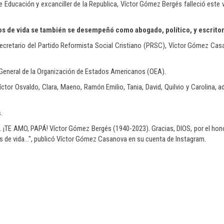
de Educación y excanciller de la Republica, Víctor Gómez Bergés falleció este v
os de vida se también se desempeñó como abogado, político, y escritor
secretario del Partido Reformista Social Cristiano (PRSC), Víctor Gómez Ca
a General de la Organización de Estados Americanos (OEA).
tor Osvaldo, Clara, Maeno, Ramón Emilio, Tania, David, Quilvio y Carolina,
.
i. ¡TE AMO, PAPÁ! Víctor Gómez Bergés (1940-2023). Gracias, DIOS, por el honor
os de vida…", publicó Víctor Gómez Casanova en su cuenta de Instagram.