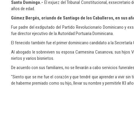
Santo Domingo.-
El exjuez del Tribunal Constitucional, exsecretario 
años de edad.
Gómez Bergés, oriundo de Santiago de los Caballeros, en sus añ
Fue padre del exdiputado del Partido Revolucionario Dominicano y ex
fue director ejecutivo de la Autoridad Portuaria Dominicana.
El fenecido también fue el primer dominicano candidato a la Secretarí
Al abogado le sobreviven su esposa Carmesina Casanova; sus hijos Víc
nietos y varios bisnietos.
De acuerdo con sus familiares, no se llevarán a cabo servicios funerales
"Siento que se me fue el corazón y que tendré que aprender a vivir sin t
de haberme premiado como su hijo, llevar su nombre y permitirle 83 añ
Para