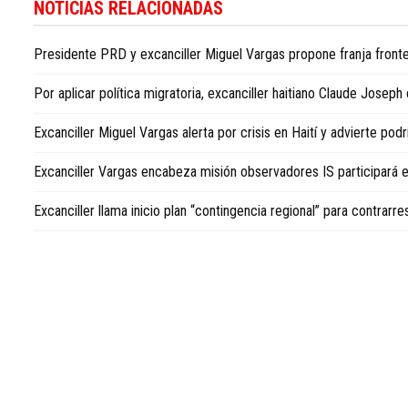
conocer
NOTICIAS RELACIONADAS
más
noticias
Presidente PRD y excanciller Miguel Vargas propone franja fronte
sobre
la
Por aplicar política migratoria, excanciller haitiano Claude Joseph
República
Dominicana,
Excanciller Miguel Vargas alerta por crisis en Haití y advierte podrí
visite
Dominican
Excanciller Vargas encabeza misión observadores IS participará 
Republic
news
Excanciller llama inicio plan “contingencia regional” para contrarr
in
English
.