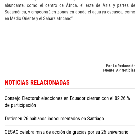
abundante, como el centro de África, el este de Asia y partes de
Sudamérica, y empeorará en zonas en donde el agua ya escasea, como
en Medio Oriente y el Sahara africano”.
Por La Redacción
Fuente: AP Noticias
Si desea seguir la actualidad internacional con enfoque en la República
NOTICIAS RELACIONADAS
Dominicana, consulte
Dominican Republic news in English
.
Consejo Electoral: elecciones en Ecuador cierran con el 82,26 %
de participación
Detienen 26 haitianos indocumentados en Santiago
CESAC celebra misa de acción de gracias por su 26 aniversario