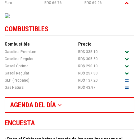
Euro
RD$ 66.76
RD$ 69.26
COMBUSTIBLES
Combustible
Precio
Gasolina Premium
RD$ 338.10
Gasolina Regular
RD$ 305.50
Gasoil Óptimo
RD$ 290.10
Gasoil Regular
RD$ 257.80
GLP (Propano)
RD$ 137.20
Gas Natural
RD$ 43.97
AGENDA DEL DÍA
ENCUESTA
¿Debe el Gobierno bajar el precio de las gasolinas porque el