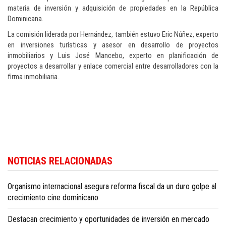
materia de inversión y adquisición de propiedades en la República
Dominicana.
La comisión liderada por Hernández, también estuvo Eric Núñez, experto
en inversiones turísticas y asesor en desarrollo de proyectos
inmobiliarios y Luis José Mancebo, experto en planificación de
proyectos a desarrollar y enlace comercial entre desarrolladores con la
firma inmobiliaria.
Para conocer más noticias sobre la República Dominicana, visite
Dominica
NOTICIAS RELACIONADAS
Republic news in English
.
Organismo internacional asegura reforma fiscal da un duro golpe al
crecimiento cine dominicano
Destacan crecimiento y oportunidades de inversión en mercado