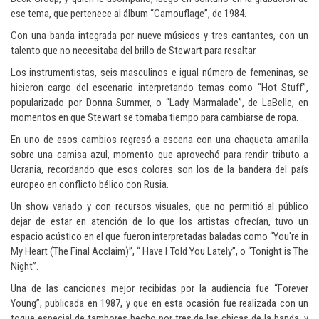
ese tema, que pertenece al álbum “Camouflage”, de 1984.
Con una banda integrada por nueve músicos y tres cantantes, con un
talento que no necesitaba del brillo de Stewart para resaltar.
Los instrumentistas, seis masculinos e igual número de femeninas, se
hicieron cargo del escenario interpretando temas como “Hot Stuff”,
popularizado por Donna Summer, o “Lady Marmalade”, de LaBelle, en
momentos en que Stewart se tomaba tiempo para cambiarse de ropa.
En uno de esos cambios regresó a escena con una chaqueta amarilla
sobre una camisa azul, momento que aprovechó para rendir tributo a
Ucrania, recordando que esos colores son los de la bandera del país
europeo en conflicto bélico con Rusia.
Un show variado y con recursos visuales, que no permitió al público
dejar de estar en atención de lo que los artistas ofrecían, tuvo un
espacio acústico en el que fueron interpretadas baladas como “You're in
My Heart (The Final Acclaim)”, “ Have I Told You Lately”, o “Tonight is The
Night”.
Una de las canciones mejor recibidas por la audiencia fue “Forever
Young”, publicada en 1987, y que en esta ocasión fue realizada con un
toque especial de tambores hecho por tres de las chicas de la banda, y