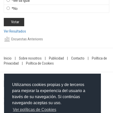
*Me da igual
*No
Ver Resultados
Encuestas Anteriores
Inicio
|
Sobre nosotros
|
Publicidad
|
Contacto
|
Política de
Privacidad
|
Política de Cookies
Utilizamos cookies propias y de terceros
para mejorar la experiencia del usuario a
través de su navegación. Si continúas
Contacto: 849-754-4472
navegando aceptas su uso.
Email:
redaccionxtra@gmail.com
/
redaccionextra@gmail.com
Ver políticas de Cookies