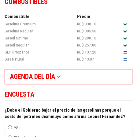
COMBUSTIBLES
Combustible
Precio
Gasolina Premium
RD$ 338.10
Gasolina Regular
RD$ 305.50
Gasoil Óptimo
RD$ 290.10
Gasoil Regular
RD$ 257.80
GLP (Propano)
RD$ 137.20
Gas Natural
RD$ 43.97
AGENDA DEL DÍA
ENCUESTA
¿Debe el Gobierno bajar el precio de las gasolinas porque el
costo del petróleo disminuyó como afirma Leonel Fernández?
*Si