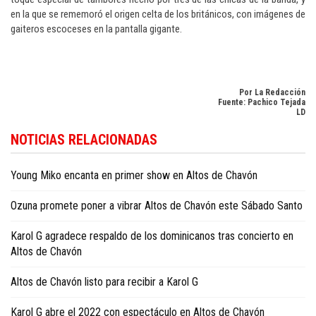
en la que se rememoró el origen celta de los británicos, con imágenes de
gaiteros escoceses en la pantalla gigante.
Por La Redacción
Fuente: Pachico Tejada
LD
Conozca más sobre cultura y entretenimiento en
Dominican Republic cultu
NOTICIAS RELACIONADAS
news in English
.
Young Miko encanta en primer show en Altos de Chavón
Ozuna promete poner a vibrar Altos de Chavón este Sábado Santo
Karol G agradece respaldo de los dominicanos tras concierto en
Altos de Chavón
Altos de Chavón listo para recibir a Karol G
Karol G abre el 2022 con espectáculo en Altos de Chavón