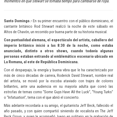
momentos en que Stewart se tomaba tiempo para cambiarse de ropa.
Santo Domingo.-
En su primer encuentro con el público dominicano, el
cantante británico Rod Stewart realizó la noche de este sábado en
Altos de Chavón, un recorrido por buena parte de su historia musical.
Con puntualidad alemana, el espectáculo del artista, caballero del
imperio británico inició a las 8:30 de la noche, como estaba
anunciado, distinto a otros shows, cuando todavía algunas
personas estaban entrando al emblemático escenario ubicado en
La Romana, al este de República Dominicana.
Con el desparpajo, la energía y buena vibra que le ha caracterizado por
más de cinco décadas de carrera, Roderick David Stewart, nombre real
del artista, se movió por la escoba ataviado con trajes de colores
brillantes, ante una audiencia en su mayoría adulta que coreó las
estrofas de temas como “Some Guys Have All the Luck”, “Young Turks”
o “Infatuation”, tema con el que abrió el concierto.
Más adelante recordaría a su amigo, el guitarrista Jeff Beck, fallecido el
año pasado, y con quien compartió sirviendo de vocalista en The Jeff
Beck Group, y quien le acompañó, luego en solitario en la grabación de