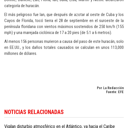
categoría de huracán.
El más peligroso fue Ian, que después de azotar al oeste de Cuba y los
Cayos de Florida, tocó tierra el 28 de septiembre en el suroeste de la
península floridana con vientos máximos sostenidos de 250 km/h (155
mph) y una marejada ciclónica de 17 a 20 pies (de 5.1 a 6 metros).
Al menos 156 personas murieron a causa del paso de este huracán, solo
en EE.UU., y los daños totales causados se calculan en unos 113,000
millones de dólares.
Por La Redacción
Fuente: EFE
Si desea seguir la actualidad internacional con enfoque en la República
NOTICIAS RELACIONADAS
Dominicana, consulte
Dominican Republic news in English
.
Vigilan disturbio atmosférico en el Atlántico, va hacia el Caribe