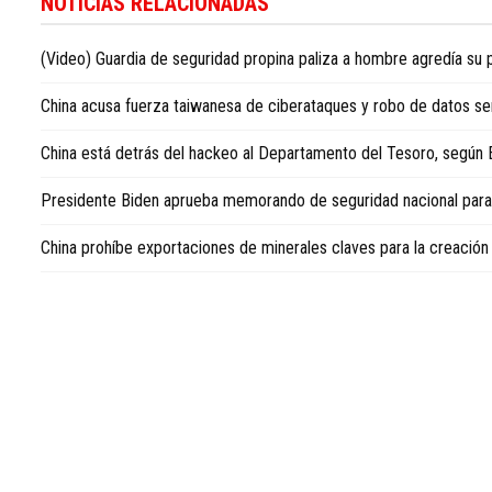
NOTICIAS RELACIONADAS
seguir
la
(Video) Guardia de seguridad propina paliza a hombre agredía su 
actualidad
internacional
China acusa fuerza taiwanesa de ciberataques y robo de datos s
con
enfoque
China está detrás del hackeo al Departamento del Tesoro, según
en
la
Presidente Biden aprueba memorando de seguridad nacional para 
República
Dominicana,
China prohíbe exportaciones de minerales claves para la creació
consulte
Dominican
Republic
news
in
English
.