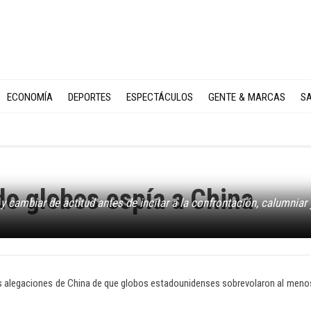
ECONOMÍA
DEPORTES
ESPECTÁCULOS
GENTE & MARCAS
SA
do globos espía a China
y cambiar de actitud antes de incitar a la confrontación, calumniar 
s alegaciones de China de que globos estadounidenses sobrevolaron al meno