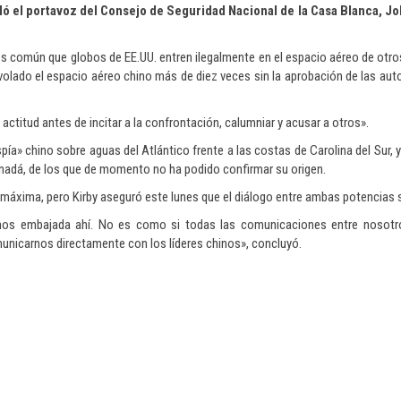
ó el portavoz del Consejo de Seguridad Nacional de la Casa Blanca, Joh
es común que globos de EE.UU. entren ilegalmente en el espacio aéreo de otro
volado el espacio aéreo chino más de diez veces sin la aprobación de las aut
actitud antes de incitar a la confrontación, calumniar y acusar a otros».
ía» chino sobre aguas del Atlántico frente a las costas de Carolina del Sur, y
Canadá, de los que de momento no ha podido confirmar su origen.
s máxima, pero Kirby aseguró este lunes que el diálogo entre ambas potencias s
mos embajada ahí. No es como si todas las comunicaciones entre nosotro
nicarnos directamente con los líderes chinos», concluyó.