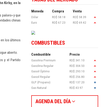
n Kirby, en la
Moneda
Compra
Venta
s países» y que
Dólar
RD$ 58.18
RD$ 58.39
oridades chinas
Euro
RD$ 67.23
RD$ 69.42
 en los últimos
COMBUSTIBLES
igue abierto.
Combustible
Precio
s y el Partido
Gasolina Premium
RD$ 341.10
Gasolina Regular
RD$ 304.50
Gasoil Óptimo
RD$ 293.10
Gasoil Regular
RD$ 256.80
GLP (Propano)
RD$ 137.20
Gas Natural
RD$ 43.97
AGENDA DEL DÍA