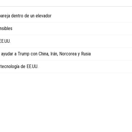
pareja dentro de un elevador
ensibles
 EE.UU.
ayudar a Trump con China, Irán, Norcorea y Rusia
n tecnología de EE.UU.