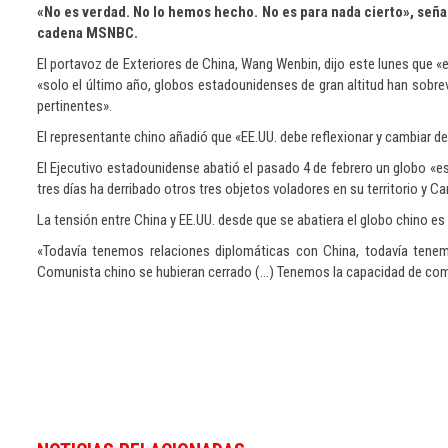
«No es verdad. No lo hemos hecho. No es para nada cierto», señal
cadena MSNBC.
El portavoz de Exteriores de China, Wang Wenbin, dijo este lunes que «
«solo el último año, globos estadounidenses de gran altitud han sobre
pertinentes».
El representante chino añadió que «EE.UU. debe reflexionar y cambiar de 
El Ejecutivo estadounidense abatió el pasado 4 de febrero un globo «esp
tres días ha derribado otros tres objetos voladores en su territorio y 
La tensión entre China y EE.UU. desde que se abatiera el globo chino e
«Todavía tenemos relaciones diplomáticas con China, todavía tene
Comunista chino se hubieran cerrado (…) Tenemos la capacidad de comu
Si
desea