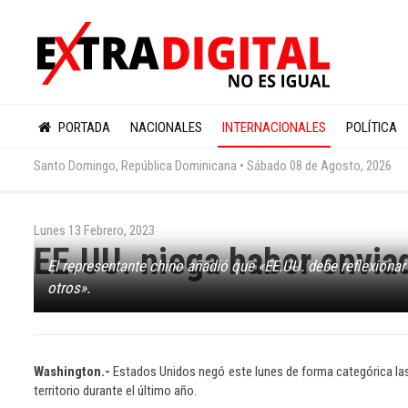
PORTADA
NACIONALES
INTERNACIONALES
POLÍTICA
Santo Domingo, República Dominicana •
Sábado 08 de Agosto, 2026
Lunes 13 Febrero, 2023
EE.UU. niega haber envia
El representante chino añadió que «EE.UU. debe reflexionar 
otros».
Washington.-
Estados Unidos negó este lunes de forma categórica la
territorio durante el último año.