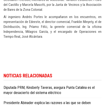
del Castillo y Marcela Masotti, por la Junta de Vecinos y la Asociación
de Bares de la Zona Colonial.
Al ingeniero Andrés Portes le acompañaron en los encuentros, en
representación de Edeeste, el director comercial, Franklin Minyety, el de
Distribución, Ing. Príamo Féliz, la gerente comercial de la oficina
Independencia, Milagros García, y el encargado de Operaciones en
Tiempo Real, José Alcántara.
Siga las últimas noticias económicas del país en
Dominican Republic
NOTICIAS RELACIONADAS
business news in English
.
Diputada PRM, Kinsberly Taveras, asegura Punta Catalina es el
mayor desacierto del sistema eléctrico
Presidente Abinader explica las razones a las que se deben