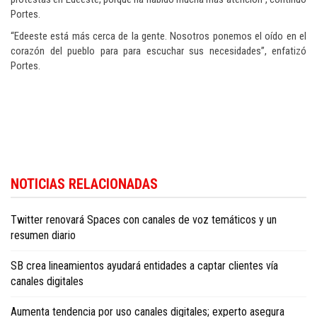
Portes.
“Edeeste está más cerca de la gente. Nosotros ponemos el oído en el
corazón del pueblo para para escuchar sus necesidades”, enfatizó
Portes.
Siga las últimas noticias económicas del país en
Dominican Republic
NOTICIAS RELACIONADAS
business news in English
.
Twitter renovará Spaces con canales de voz temáticos y un
resumen diario
SB crea lineamientos ayudará entidades a captar clientes vía
canales digitales
Aumenta tendencia por uso canales digitales; experto asegura