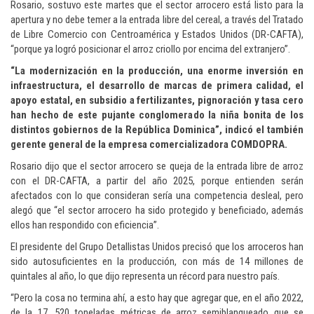
Rosario, sostuvo este martes que el sector arrocero está listo para la
apertura y no debe temer a la entrada libre del cereal, a través del Tratado
de Libre Comercio con Centroamérica y Estados Unidos (DR-CAFTA),
“porque ya logró posicionar el arroz criollo por encima del extranjero”.
“La modernización en la producción, una enorme inversión en
infraestructura, el desarrollo de marcas de primera calidad, el
apoyo estatal, en subsidio a fertilizantes, pignoración y tasa cero
han hecho de este pujante conglomerado la niña bonita de los
distintos gobiernos de la República Dominica”, indicó el también
gerente general de la empresa comercializadora COMDOPRA.
Rosario dijo que el sector arrocero se queja de la entrada libre de arroz
con el DR-CAFTA, a partir del año 2025, porque entienden serán
afectados con lo que consideran sería una competencia desleal, pero
alegó que “el sector arrocero ha sido protegido y beneficiado, además
ellos han respondido con eficiencia”.
El presidente del Grupo Detallistas Unidos precisó que los arroceros han
sido autosuficientes en la producción, con más de 14 millones de
quintales al año, lo que dijo representa un récord para nuestro país.
“Pero la cosa no termina ahí, a esto hay que agregar que, en el año 2022,
de la 17, 520 toneladas métricas de arroz semiblanqueado que se