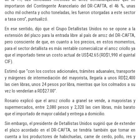
importaron del Contingente Arancelario del DR-CAFTA, el 46 %, unas
ocho mil ochenta y ocho toneladas, les fueron otorgadas a este sector
a tasa cero”, puntualizó.
En ese sentido, dijo que el Grupo Detallistas Unidos no se opone a la
extensión del plazo para la entrada libre al país de arroz del DR-CAFTA,
pero consciente de que, en cuanto a los precios, en estos momentos,
para el sector detallista es más rentable comercializar el arroz criollo ya
que el importado tiene un costo actual de US$42.65 (RD$1,990 el quintal
CIF).
Estimó que “con los costos adicionales, trámites aduanales, transporte
y márgenes de intermediación del mayorista, llegaría a unos RD$2,400
las cien libras, unos 24 pesos por libra, mientras que los colmados a su
vez lo venderían a RD$27.00”.
Rosario explicó que el arroz criollo a granel se vende, a mayoristas y
supermercados, entre 2,080 pesos y 2,320 las cien libras, más barato
que el importado de mayor calidad y entrega a domicilio.
Sin embargo, el presidente de Detallistas Unidos sugirió que de extender
el plazo acordado en el DR-CAFTA, se tendría también que tomar en
cuenta a los productores de habichuelas, carne de cerdo, pollo, res y