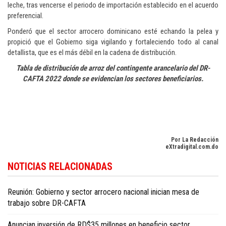
leche, tras vencerse el periodo de importación establecido en el acuerdo
preferencial.
Ponderó que el sector arrocero dominicano esté echando la pelea y
propició que el Gobierno siga vigilando y fortaleciendo todo al canal
detallista, que es el más débil en la cadena de distribución.
Tabla de distribución de arroz del contingente arancelario del DR-
CAFTA 2022 donde se evidencian los sectores beneficiarios.
Por La Redacción
eXtradigital.com.do
Siga las últimas noticias económicas del país en
Dominican Republic
NOTICIAS RELACIONADAS
business news in English
.
Reunión: Gobierno y sector arrocero nacional inician mesa de
trabajo sobre DR-CAFTA
Anuncian inversión de RD$35 millones en beneficio sector