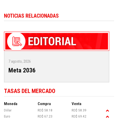
Más información sobre la política dominicana está disponible en
Dominica
NOTICIAS RELACIONADAS
Republic politics news in English
.
7 agosto, 2026
Meta 2036
TASAS DEL MERCADO
Moneda
Compra
Venta
Dólar
RD$ 58.18
RD$ 58.39
Euro
RD$ 67.23
RD$ 69.42