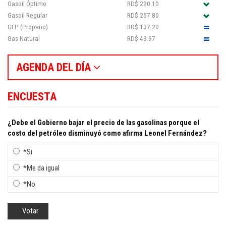
Gasoil Óptimo
RD$ 290.10
Gasoil Regular
RD$ 257.80
GLP (Propano)
RD$ 137.20
Gas Natural
RD$ 43.97
AGENDA DEL DÍA
ENCUESTA
¿Debe el Gobierno bajar el precio de las gasolinas porque el
costo del petróleo disminuyó como afirma Leonel Fernández?
*Si
*Me da igual
*No