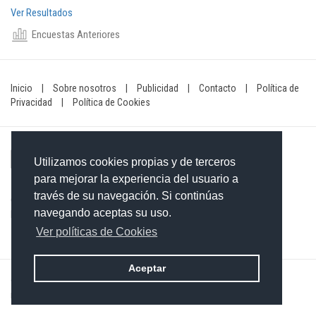
Ver Resultados
Encuestas Anteriores
Inicio
|
Sobre nosotros
|
Publicidad
|
Contacto
|
Política de
Privacidad
|
Política de Cookies
Utilizamos cookies propias y de terceros
para mejorar la experiencia del usuario a
través de su navegación. Si continúas
Contacto: 849-754-4472
navegando aceptas su uso.
Email:
redaccionxtra@gmail.com
/
redaccionextra@gmail.com
Ver políticas de Cookies
Aceptar
©2026 Grupo Informativo Dominicano S.R.L. Todos los derechos
reservados. Desarrollado por
Merit Designs