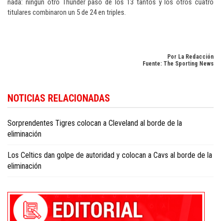
nada: ningún otro Thunder pasó de los 13 tantos y los otros cuatro
titulares combinaron un 5 de 24 en triples.
Por La Redacción
Fuente: The Sporting News
Descubra la actualidad deportiva en
Dominican Republic sports news in
NOTICIAS RELACIONADAS
English
.
Sorprendentes Tigres colocan a Cleveland al borde de la
eliminación
Los Celtics dan golpe de autoridad y colocan a Cavs al borde de la
eliminación