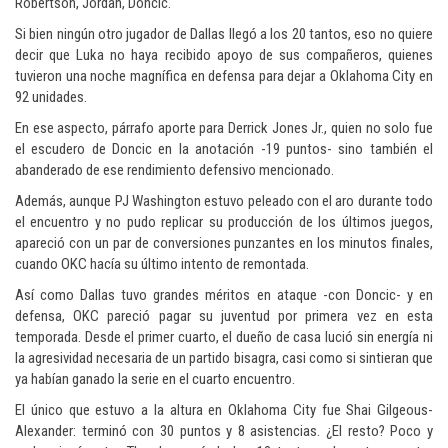
Robertson, Jordan, Doncic.
Si bien ningún otro jugador de Dallas llegó a los 20 tantos, eso no quiere
decir que Luka no haya recibido apoyo de sus compañeros, quienes
tuvieron una noche magnífica en defensa para dejar a Oklahoma City en
92 unidades.
En ese aspecto, párrafo aporte para Derrick Jones Jr., quien no solo fue
el escudero de Doncic en la anotación -19 puntos- sino también el
abanderado de ese rendimiento defensivo mencionado.
Además, aunque PJ Washington estuvo peleado con el aro durante todo
el encuentro y no pudo replicar su producción de los últimos juegos,
apareció con un par de conversiones punzantes en los minutos finales,
cuando OKC hacía su último intento de remontada.
Así como Dallas tuvo grandes méritos en ataque -con Doncic- y en
defensa, OKC pareció pagar su juventud por primera vez en esta
temporada. Desde el primer cuarto, el dueño de casa lució sin energía ni
la agresividad necesaria de un partido bisagra, casi como si sintieran que
ya habían ganado la serie en el cuarto encuentro.
El único que estuvo a la altura en Oklahoma City fue Shai Gilgeous-
Alexander: terminó con 30 puntos y 8 asistencias. ¿El resto? Poco y