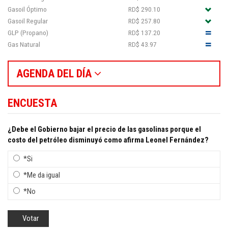
Gasoil Óptimo
RD$ 290.10
Gasoil Regular
RD$ 257.80
GLP (Propano)
RD$ 137.20
Gas Natural
RD$ 43.97
AGENDA DEL DÍA
ENCUESTA
¿Debe el Gobierno bajar el precio de las gasolinas porque el
costo del petróleo disminuyó como afirma Leonel Fernández?
*Si
*Me da igual
*No