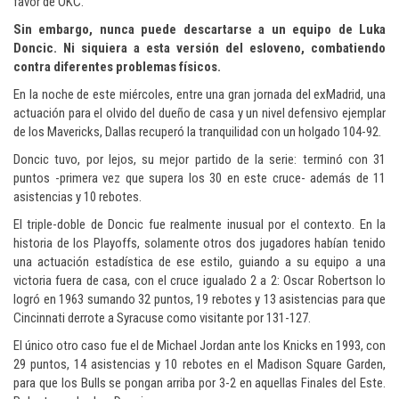
favor de OKC.
Sin embargo, nunca puede descartarse a un equipo de Luka
Doncic. Ni siquiera a esta versión del esloveno, combatiendo
contra diferentes problemas físicos.
En la noche de este miércoles, entre una gran jornada del exMadrid, una
actuación para el olvido del dueño de casa y un nivel defensivo ejemplar
de los Mavericks, Dallas recuperó la tranquilidad con un holgado 104-92.
Doncic tuvo, por lejos, su mejor partido de la serie: terminó con 31
puntos -primera vez que supera los 30 en este cruce- además de 11
asistencias y 10 rebotes.
El triple-doble de Doncic fue realmente inusual por el contexto. En la
historia de los Playoffs, solamente otros dos jugadores habían tenido
una actuación estadística de ese estilo, guiando a su equipo a una
victoria fuera de casa, con el cruce igualado 2 a 2: Oscar Robertson lo
logró en 1963 sumando 32 puntos, 19 rebotes y 13 asistencias para que
Cincinnati derrote a Syracuse como visitante por 131-127.
El único otro caso fue el de Michael Jordan ante los Knicks en 1993, con
29 puntos, 14 asistencias y 10 rebotes en el Madison Square Garden,
para que los Bulls se pongan arriba por 3-2 en aquellas Finales del Este.