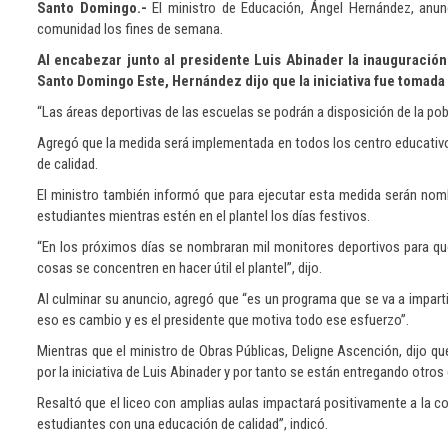
Santo Domingo.-
El ministro de Educación, Ángel Hernández, anunc
comunidad los fines de semana.
Al encabezar junto al presidente Luis Abinader la inauguraci
Santo Domingo Este, Hernández dijo que la iniciativa fue tomada
“Las áreas deportivas de las escuelas se podrán a disposición de la pobla
Agregó que la medida será implementada en todos los centro educativos 
de calidad.
El ministro también informó que para ejecutar esta medida serán nomb
estudiantes mientras estén en el plantel los días festivos.
“En los próximos días se nombraran mil monitores deportivos para que
cosas se concentren en hacer útil el plantel”, dijo.
Al culminar su anuncio, agregó que “es un programa que se va a imparti
eso es cambio y es el presidente que motiva todo ese esfuerzo”.
Mientras que el ministro de Obras Públicas, Deligne Ascención, dijo que
por la iniciativa de Luis Abinader y por tanto se están entregando otros
Resaltó que el liceo con amplias aulas impactará positivamente a la co
estudiantes con una educación de calidad”, indicó.