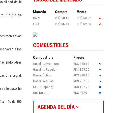
ibilidad de la
Moneda
Compra
Venta
 municipio de
Dólar
RD$ 58.13
RD$ 58.62
Euro
RD$ 66.76
RD$ 69.26
des recreativas
COMBUSTIBLES
bservarán a los
Combustible
Precio
 haciendo otras
Gasolina Premium
RD$ 338.10
Gasolina Regular
RD$ 305.50
Gasoil Óptimo
RD$ 290.10
ación integral,
Gasoil Regular
RD$ 257.80
GLP (Propano)
RD$ 137.20
 se le puso fin
Gas Natural
RD$ 43.97
rá a más de 800
AGENDA DEL DÍA