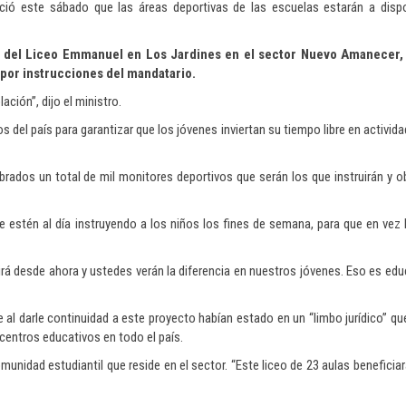
ió este sábado que las áreas deportivas de las escuelas estarán a dispon
ón del Liceo Emmanuel en Los Jardines en el sector Nuevo Amanecer,
 por instrucciones del mandatario.
ción”, dijo el ministro.
del país para garantizar que los jóvenes inviertan su tiempo libre en activida
rados un total de mil monitores deportivos que serán los que instruirán y o
 estén al día instruyendo a los niños los fines de semana, para que en vez
rá desde ahora y ustedes verán la diferencia en nuestros jóvenes. Eso es educ
 al darle continuidad a este proyecto habían estado en un “limbo jurídico” que
 centros educativos en todo el país.
munidad estudiantil que reside en el sector. “Este liceo de 23 aulas beneficia