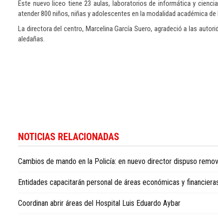
Este nuevo liceo tiene 23 aulas, laboratorios de informática y cienci
atender 800 niños, niñas y adolescentes en la modalidad académica de 
La directora del centro, Marcelina García Suero, agradeció a las autor
aledañas.
Para
conocer
NOTICIAS RELACIONADAS
más
noticias
Cambios de mando en la Policía: en nuevo director dispuso remove
sobre
la
Entidades capacitarán personal de áreas económicas y financieras
República
Dominicana,
Coordinan abrir áreas del Hospital Luis Eduardo Aybar
visite
Dominican