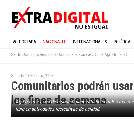
PORTADA
NACIONALES
INTERNACIONALES
POLÍTICA
Santo Domingo, República Dominicana •
Jueves 06 de Agosto, 2026
Sábado 18 Febrero, 2023
Comunitarios podrán usar
los fines de semana
Agregó que la medida será implementada en todos los centr
libre en actividades recreativas de calidad.