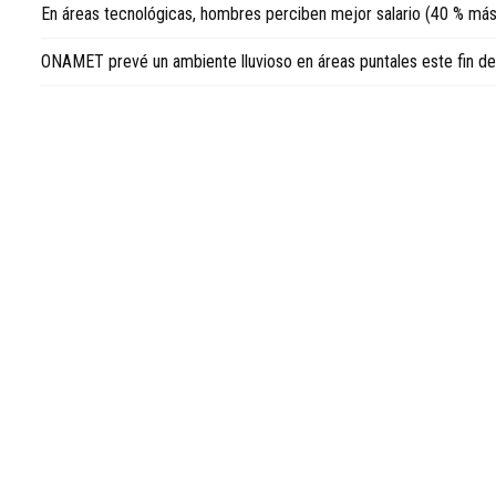
En áreas tecnológicas, hombres perciben mejor salario (40 % más
Republic
news
ONAMET prevé un ambiente lluvioso en áreas puntales este fin d
in
English
.