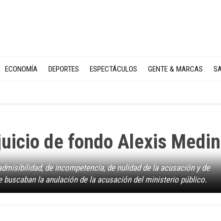
ECONOMÍA
DEPORTES
ESPECTÁCULOS
GENTE & MARCAS
SA
juicio de fondo Alexis Medi
nadmisibilidad, de incompetencia, de nulidad de la acusación y de
 buscaban la anulación de la acusación del ministerio público.