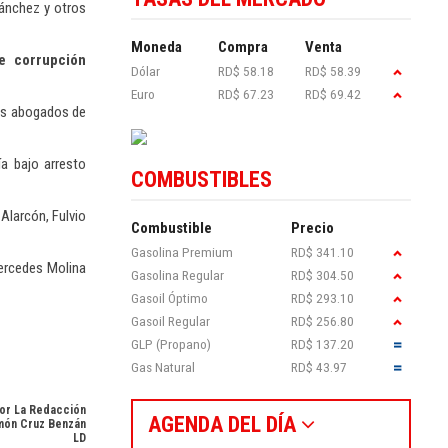
Sánchez y otros
Moneda
Compra
Venta
e corrupción
Dólar
RD$ 58.18
RD$ 58.39
Euro
RD$ 67.23
RD$ 69.42
los abogados de
a bajo arresto
COMBUSTIBLES
Alarcón, Fulvio
Combustible
Precio
Gasolina Premium
RD$ 341.10
Mercedes Molina
Gasolina Regular
RD$ 304.50
Gasoil Óptimo
RD$ 293.10
Gasoil Regular
RD$ 256.80
GLP (Propano)
RD$ 137.20
Gas Natural
RD$ 43.97
or La Redacción
AGENDA DEL DÍA
món Cruz Benzán
LD