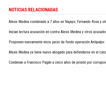
Para
conocer
NOTICIAS RELACIONADAS
más
noticias
Alexis Medina condenado a 7 años en Najayo; Fernando Rosa y ot
sobre
la
Inician lectura acusación en contra Alexis Medina y otros acusad
República
Dominicana,
Posponen nuevamente inicio juicio de fondo operación Antipulpo
visite
Dominican
Alexis Medina ya tiene nuevo abogado para defenderse en el caso
Republic
news
Condenan a Francisco Pagán a cinco años de prisión por corrupci
in
English
.