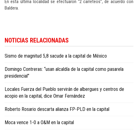
En esta última localidad se efectuaron “2 carreteos”, de acuerdo con
Baldera.
Para conocer más noticias sobre la República Dominicana, visite
Dominica
NOTICIAS RELACIONADAS
Republic news in English
.
Sismo de magnitud 5,8 sacude a la capital de México
Domingo Contreras: “usan alcaldía de la capital como pasarela
presidencial"
Locales Fuerza del Pueblo servirán de albergues y centros de
acopio en la capital, dice Omar Fernández
Roberto Rosario descarta alianza FP-PLD en la capital
Moca vence 1-0 a O&M en la capital