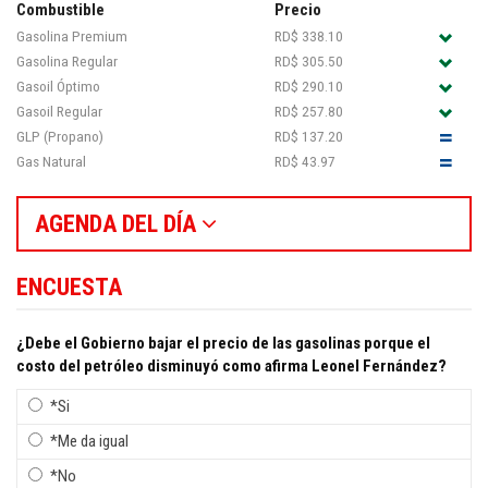
Combustible
Precio
Gasolina Premium
RD$ 338.10
Gasolina Regular
RD$ 305.50
Gasoil Óptimo
RD$ 290.10
Gasoil Regular
RD$ 257.80
GLP (Propano)
RD$ 137.20
Gas Natural
RD$ 43.97
AGENDA DEL DÍA
ENCUESTA
¿Debe el Gobierno bajar el precio de las gasolinas porque el
costo del petróleo disminuyó como afirma Leonel Fernández?
*Si
*Me da igual
*No