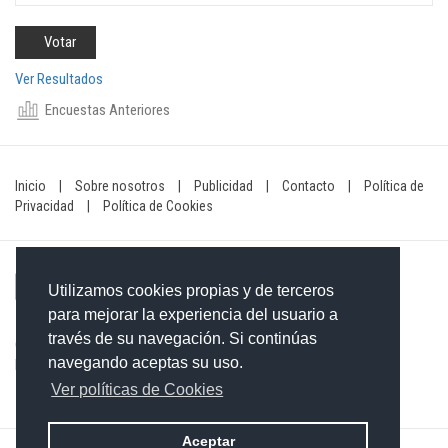
Ver Resultados
Encuestas Anteriores
Inicio
|
Sobre nosotros
|
Publicidad
|
Contacto
|
Política de
Privacidad
|
Política de Cookies
Utilizamos cookies propias y de terceros
para mejorar la experiencia del usuario a
través de su navegación. Si continúas
Contacto: 849-754-4472
navegando aceptas su uso.
Email:
redaccionxtra@gmail.com
/
redaccionextra@gmail.com
Ver políticas de Cookies
Aceptar