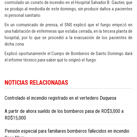
controlado un conato de incendio en el Hospital Salvador B. Gautier, que
se produjo al mediodía de este domingo, sin producir daños a pacientes
ni personal sanitario.
En un comunicado de prensa, el SNS explicó que el fuego empezó en
una habitación de enfermeras que estaba cerrada, en la tercera planta de
hospital, por lo que se procedió a la evacuación de los pacientes de
dicha zona.
Explicó oportunamente el Cuerpo de Bomberos de Santo Domingo dará
el informe técnico para saber qué lo originó el fuego.
Encuentre más contenidos sobre salud y estilo de vida en
Dominican Republ
NOTICIAS RELACIONADAS
health and living news in English
.
Controlado el incendio registrado en el vertedero Duquesa
A partir de ahora sueldo de los bomberos pasa de RD$3,000 a
RD$15,000
Pensión especial para familiares bomberos fallecidos en incendio